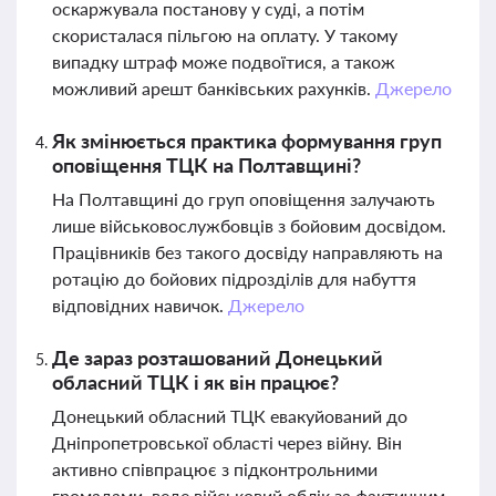
оскаржувала постанову у суді, а потім
скористалася пільгою на оплату. У такому
випадку штраф може подвоїтися, а також
можливий арешт банківських рахунків.
Джерело
Як змінюється практика формування груп
оповіщення ТЦК на Полтавщині?
На Полтавщині до груп оповіщення залучають
лише військовослужбовців з бойовим досвідом.
Працівників без такого досвіду направляють на
ротацію до бойових підрозділів для набуття
відповідних навичок.
Джерело
Де зараз розташований Донецький
обласний ТЦК і як він працює?
Донецький обласний ТЦК евакуйований до
Дніпропетровської області через війну. Він
активно співпрацює з підконтрольними
громадами, веде військовий облік за фактичним