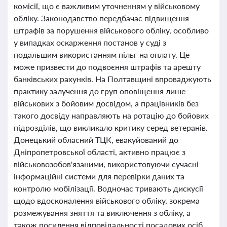
комісії, що є важливим уточненням у військовому
обліку. Законодавство передбачає підвищення
штрафів за порушення військового обліку, особливо
у випадках оскарження постанов у суді з
подальшим використанням пільг на оплату. Це
може призвести до подвоєння штрафів та арешту
банківських рахунків. На Полтавщині впроваджують
практику залучення до груп оповіщення лише
військових з бойовим досвідом, а працівників без
такого досвіду направляють на ротацію до бойових
підрозділів, що викликало критику серед ветеранів.
Донецький обласний ТЦК, евакуйований до
Дніпропетровської області, активно працює з
військовозобов'язаними, використовуючи сучасні
інформаційні системи для перевірки даних та
контролю мобілізації. Водночас тривають дискусії
щодо вдосконалення військового обліку, зокрема
розмежування зняття та виключення з обліку, а
також посилення відповідальності посадових осіб