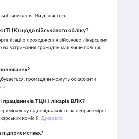
ьні запитання. Ви дізнаєтесь:
я (ТЦК) щодо військового обліку?
 організацію проходження військово-лікарських
о на затримання громадян має лише поліція.
бронювання?
ідбувається, громадяни можуть оскаржити
ло
 працівників ТЦК і лікарів ВЛК?
кримінальну відповідальність за неправомірні
ікарських комісій.
Джерело
а підприємствах?