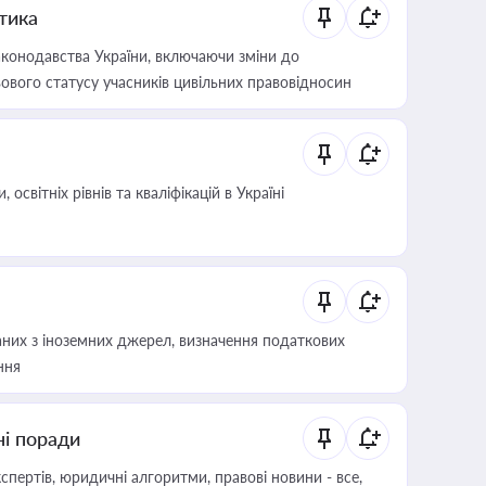
итика
конодавства України, включаючи зміни до
ового статусу учасників цивільних правовідносин
світніх рівнів та кваліфікацій в Україні
аних з іноземних джерел, визначення податкових
ння
ні поради
пертів, юридичні алгоритми, правові новини - все,