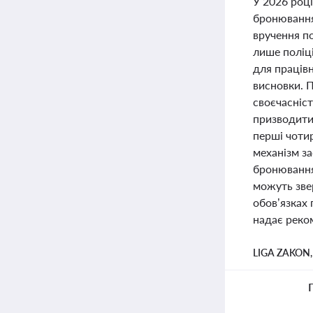
У 2026 році
бронювання
вручення по
лише поліці
для працівн
висновки. П
своєчасніс
призводити
перші чотир
механізм за
бронюванням
можуть звер
обов’язках
надає реко
LIGA ZAKON