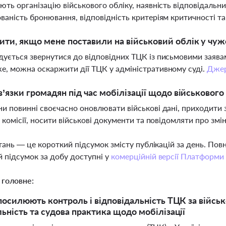
ють організацію військового обліку, наявність відповідальни
ваність бронювання, відповідність критеріям критичності т
ти, якщо мене поставили на військовий облік у чу
ується звернутися до відповідних ТЦК із письмовими заява
, можна оскаржити дії ТЦК у адміністративному суді.
Дже
в’язки громадян під час мобілізації щодо військового
и повинні своєчасно оновлювати військові дані, приходити 
і комісії, носити військові документи та повідомляти про зм
тань — це короткий підсумок змісту публікацій за день. По
 підсумок за добу доступні у
комерційній версії Платформи
 головне:
 посилюють контроль і відповідальність ТЦК за військ
льність та судова практика щодо мобілізації