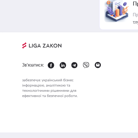
П
Пр
тл
Зв'язатися:
забезпечує український бізнес
інформацією, аналітикою та
технологічними рішеннями для
ефективної та безпечної роботи.