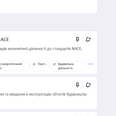
NACE
идів економічної діяльності до стандартів NACE,
о-енергетичний
Торгівля
Будівельна
+10
кс
діяльність
я та введення в експлуатацію об’єктів будівництва