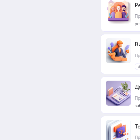
Р
Пр
ре
В
Пр
Д
Пр
зо
T
Пр