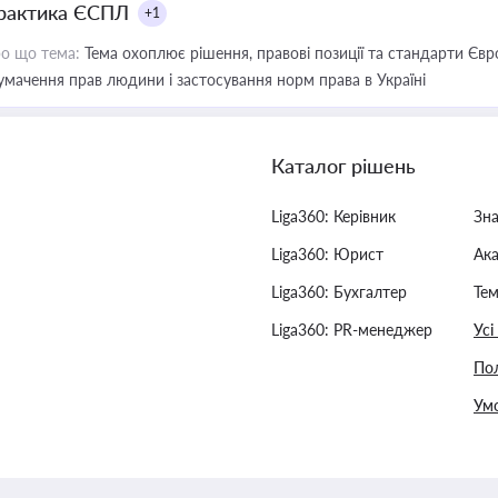
рактика ЄСПЛ
+1
о що тема:
Тема охоплює рішення, правові позиції та стандарти Євр
умачення прав людини і застосування норм права в Україні
Каталог рішень
Liga360: Керівник
Зн
Liga360: Юрист
Ак
Liga360: Бухгалтер
Тем
Liga360: PR-менеджер
Усі
Пол
Умо