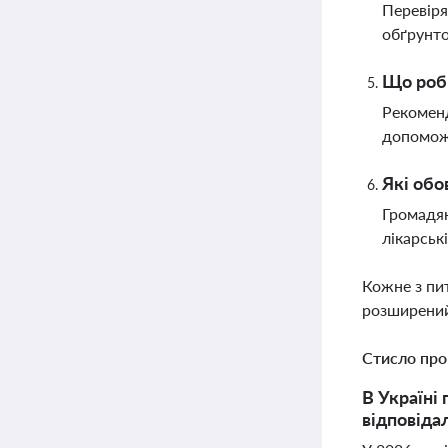
Перевіря
обґрунто
Що роби
Рекоменд
допоможе
Які обо
Громадян
лікарськ
Кожне з пи
розширений
Стисло про
В Україні
відповіда