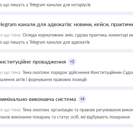
о що пишуть у Telegram каналах для нотаріусів
elegram канали для адвокатів: новини, кейси, практич
о що тема:
Огляди нормативних змін, судова практика, коментарі екс
о що пишуть у Telegram каналах для адвокатів
онституційне провадження
+2
о що тема:
Тема охоплює порядок здійснення Конституційним Судом
валення актів і формування правових позицій
римінально-виконавча система
+4
о що тема:
Тема охоплює організацію та правове регулювання викона
танов виконання покарань та статус осіб, які відбувають покарання