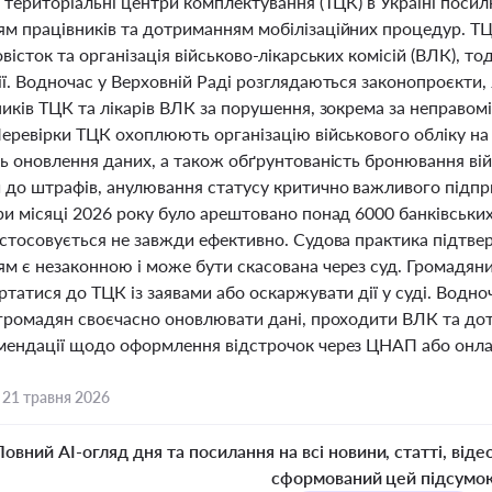
 територіальні центри комплектування (ТЦК) в Україні поси
м працівників та дотриманням мобілізаційних процедур. ТЦК
вісток та організація військово-лікарських комісій (ВЛК), т
ї. Водночас у Верховній Раді розглядаються законопроєкти,
иків ТЦК та лікарів ВЛК за порушення, зокрема за неправом
еревірки ТЦК охоплюють організацію військового обліку на 
ть оновлення даних, а також обґрунтованість бронювання в
 до штрафів, анулювання статусу критично важливого підпр
и місяці 2026 року було арештовано понад 6000 банківських
стосовується не завжди ефективно. Судова практика підтвер
 є незаконною і може бути скасована через суд. Громадяни,
татися до ТЦК із заявами або оскаржувати дії у суді. Водн
 громадян своєчасно оновлювати дані, проходити ВЛК та дот
мендації щодо оформлення відстрочок через ЦНАП або онла
,
21 травня 2026
Повний AI-огляд дня та посилання на всі новини, статті, віде
сформований цей підсумо