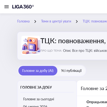
Головна
Теми в центрі уваги
ТЦК: повноваже
ТЦК: повноваження, 
Опис Все про ТЦК: війс
ПРО ЩО ТЕМА:
Головне за добу (AI)
Усі публікації
ГОЛОВНЕ ЗА ДОБУ
Головне за 
Головне за сьогодні
Опрацьова
06 серпня 2026