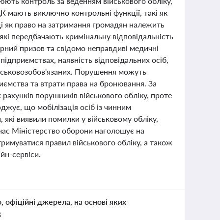
люють контроль за веденням військового обліку,
 мають виключно контрольні функції, такі як
оді як право на затримання громадян належить
 які передбачають кримінальну відповідальність
ірний призов та свідомо неправдиві медичні
підприємствах, наявність відповідальних осіб,
ійськовозобов'язаних. Порушення можуть
иємства та втрати права на бронювання. За
 рахунків порушників військового обліку, проте
джує, що мобілізація осіб із чинним
 які виявили помилки у військовому обліку,
очас Міністерство оборони наголошує на
римуватися правил військового обліку, а також
йн-сервіси.
о, офіційні джерела, на основі яких
к