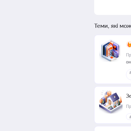
Теми, які мож
Пр
он
З
Пр