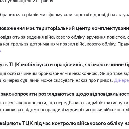
43 публікації за 21 травня
ібраних матеріалів ми сформували короткі відповіді на актуал
новаження має територіальний центр комплектуванн
овідають за ведення військового обліку, вручення повісток,
та контроль за дотриманням правил військового обліку. Прав
о
ть ТЦК мобілізувати працівників, які мають чинне 
ція осіб із чинним бронюванням є незаконною. Якщо таке в
цію через суд, який може скасувати наказ про призов.
Джере
і законопроєкти розглядаються щодо відповідальності
ються законопроєкти, що передбачають адміністративну та 
 а також за свідомо неправдиві медичні висновки військово-л
віряють ТЦК під час контролю військового обліку н