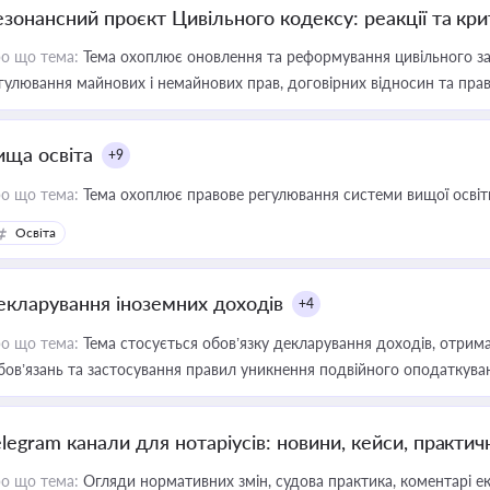
езонансний проєкт Цивільного кодексу: реакції та кр
о що тема:
Тема охоплює оновлення та реформування цивільного за
гулювання майнових і немайнових прав, договірних відносин та прав
ища освіта
+9
о що тема:
Тема охоплює правове регулювання системи вищої освіти, о
Освіта
екларування іноземних доходів
+4
о що тема:
Тема стосується обов’язку декларування доходів, отрим
бов’язань та застосування правил уникнення подвійного оподаткува
elegram канали для нотаріусів: новини, кейси, практич
о що тема:
Огляди нормативних змін, судова практика, коментарі екс