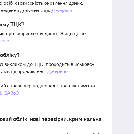
х осіб, своєчасність оновлення даних,
а ведення документації.
Джерело
жому ТЦК?
ми про виправлення даних. Якщо це не
рело
 обліку?
за викликом до ТЦК, проходити військово-
іну місця проживання.
Джерело
вний список першоджерел з посиланнями та
 LIGA360.
овий облік: нові перевірки, кримінальна