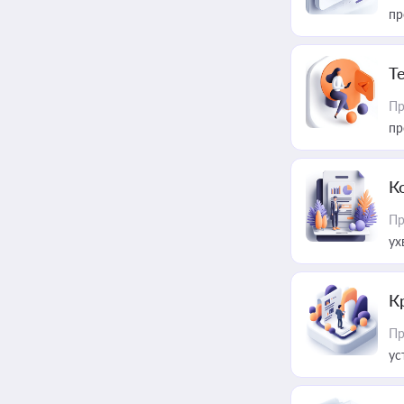
пр
T
Пр
пр
К
Пр
ух
К
Пр
ус