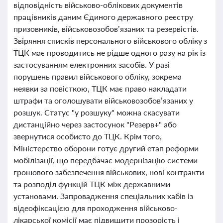
відповідність військово-облікових документів
працівників даним Єдиного державного реєстру
призовників, військовозобов’язаних та резервістів.
Звіряння списків персонального військового обліку з
ТЦК має проводитись не рідше одного разу на рік із
застосуванням електронних засобів. У разі
порушень правил військового обліку, зокрема
неявки за повісткою, ТЦК має право накладати
штрафи та оголошувати військовозобов’язаних у
розшук. Статус "у розшуку" можна скасувати
дистанційно через застосунок "Резерв+" або
звернутися особисто до ТЦК. Крім того,
Міністерство оборони готує другий етап реформи
мобілізації, що передбачає модернізацію системи
грошового забезпечення військових, нові контракти
та розподіл функцій ТЦК між державними
установами. Запровадження спеціальних хабів із
відеофіксацією для проходження військово-
лікарської комісії має підвищити прозорість і