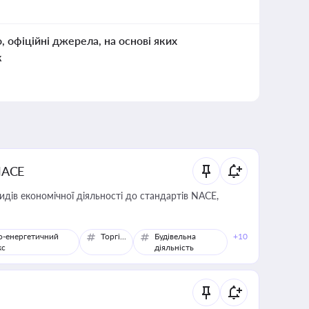
о, офіційні джерела, на основі яких
к
NACE
идів економічної діяльності до стандартів NACE,
о-енергетичний
Торгівля
Будівельна
+10
кс
діяльність