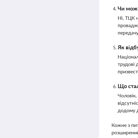
Чи можу
Ні, ТЦК 
провадже
передачу
Як відб
Націонал
трудові 
призвест
Що стал
Чоловік,
відсутні
додому д
Кожне з пи
розширений