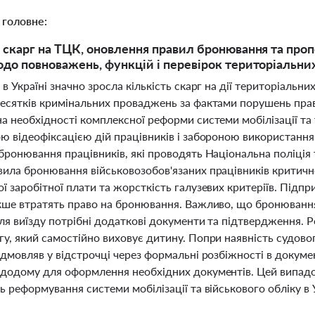
 головне:
 скарг на ТЦК, оновлення правил бронювання та проп
до повноважень, функцій і перевірок територіальних
 в Україні значно зросла кількість скарг на дії територіаль
десятків кримінальних проваджень за фактами порушень пр
а необхідності комплексної реформи системи мобілізації та 
ою відеофіксацією дій працівників і забороною використання
бронювання працівників, які проводять Національна поліція 
вила бронювання військовозобов'язаних працівників критич
ї заробітної плати та жорсткість галузевих критеріїв. Підп
акше втратять право на бронювання. Важливо, що бронювання
ля виїзду потрібні додаткові документи та підтвердження. 
гу, який самостійно виховує дитину. Попри наявність судов
ідмовляв у відстрочці через формальні розбіжності в докуме
 додому для оформлення необхідних документів. Цей випадо
ь реформування системи мобілізації та військового обліку в У