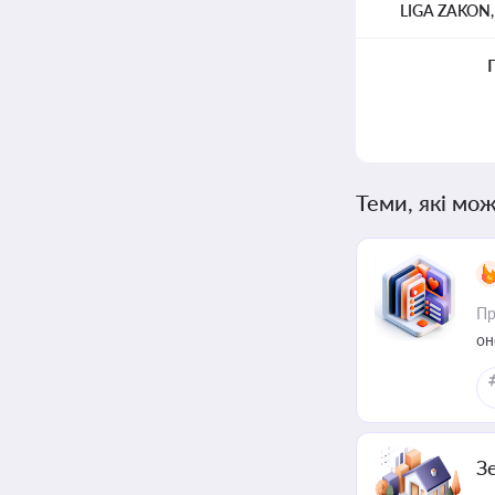
LIGA ZAKON
Теми, які мож
Пр
он
З