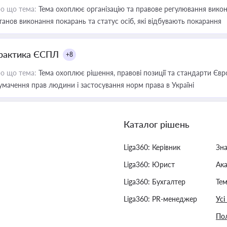
о що тема:
Тема охоплює організацію та правове регулювання викона
танов виконання покарань та статус осіб, які відбувають покарання
рактика ЄСПЛ
+8
о що тема:
Тема охоплює рішення, правові позиції та стандарти Євр
умачення прав людини і застосування норм права в Україні
Каталог рішень
Liga360: Керівник
Зн
Liga360: Юрист
Ак
Liga360: Бухгалтер
Тем
Liga360: PR-менеджер
Усі
Пол