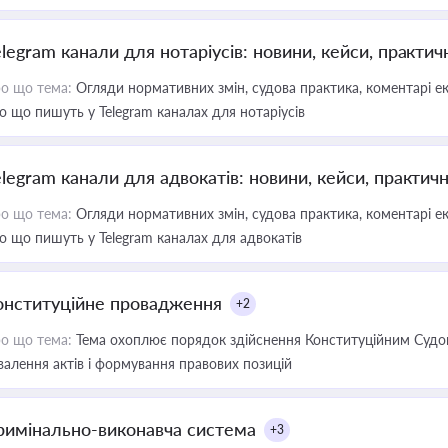
elegram канали для нотаріусів: новини, кейси, практич
о що тема:
Огляди нормативних змін, судова практика, коментарі екс
о що пишуть у Telegram каналах для нотаріусів
elegram канали для адвокатів: новини, кейси, практич
о що тема:
Огляди нормативних змін, судова практика, коментарі екс
о що пишуть у Telegram каналах для адвокатів
онституційне провадження
+2
о що тема:
Тема охоплює порядок здійснення Конституційним Судом
валення актів і формування правових позицій
римінально-виконавча система
+3