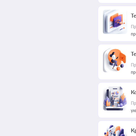
T
Пр
пр
T
Пр
пр
К
Пр
ух
К