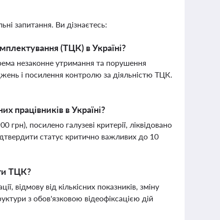
ьні запитання. Ви дізнаєтесь:
омплектування (ТЦК) в Україні?
крема незаконне утримання та порушення
джень і посилення контролю за діяльністю ТЦК.
их працівників в Україні?
0 грн), посилено галузеві критерії, ліквідовано
підтвердити статус критично важливих до 10
ти ТЦК?
, відмову від кількісних показників, зміну
руктури з обов'язковою відеофіксацією дій