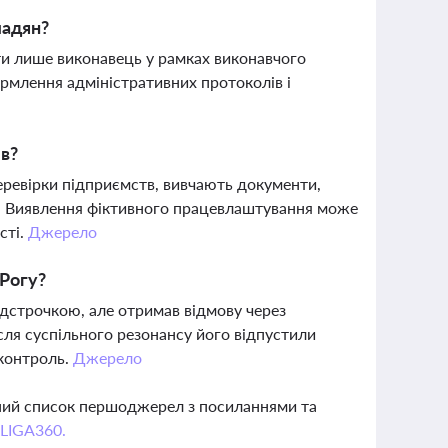
мадян?
ти лише виконавець у рамках виконавчого
рмлення адміністративних протоколів і
ів?
еревірки підприємств, вивчають документи,
тв. Виявлення фіктивного працевлаштування може
сті.
Джерело
 Рогу?
відстрочкою, але отримав відмову через
сля суспільного резонансу його відпустили
 контроль.
Джерело
вний список першоджерел з посиланнями та
 LIGA360.