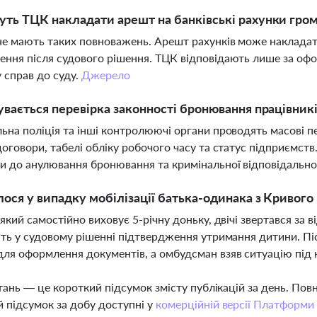
ть ТЦК накладати арешт на банківські рахунки гро
не мають таких повноважень. Арешт рахунків може наклада
ння після судового рішення. ТЦК відповідають лише за офо
 справ до суду.
Джерело
увається перевірка законності бронювання працівник
ьна поліція та інші контролюючі органи проводять масові п
договори, табелі обліку робочого часу та статус підприємс
и до анулювання бронювання та кримінальної відповідально
ося у випадку мобілізації батька-одинака з Кривого
 який самостійно виховує 5-річну доньку, двічі звертався за 
сть у судовому рішенні підтвердження утримання дитини. Пі
ля оформлення документів, а омбудсман взяв ситуацію під
тань — це короткий підсумок змісту публікацій за день. По
 підсумок за добу доступні у
комерційній версії Платформи