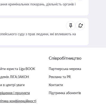
ння кримінальних покарань, діяльність органів і
опейського суду з прав людини, які впливають на
Співробітництво
айти юриста Liga:BOOK
Партнерська мережа
адемія ЛІГА:ЗАКОН
Реклама та PR
и в центрі уваги
Контакти
 рішення і продукти
Підтримка абонентів
ітика конфіденційності