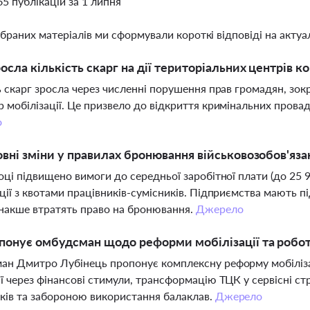
65 публікацій за 1 липня
ібраних матеріалів ми сформували короткі відповіді на актуал
осла кількість скарг на дії територіальних центрів к
ь скарг зросла через численні порушення прав громадян, зо
 мобілізації. Це призвело до відкриття кримінальних прова
о
овні зміни у правилах бронювання військовозобов'язан
оці підвищено вимоги до середньої заробітної плати (до 25 90
ції з квотами працівників-сумісників. Підприємства мають 
інакше втратять право на бронювання.
Джерело
понує омбудсман щодо реформи мобілізації та робо
н Дмитро Лубінець пропонує комплексну реформу мобілізації
ї через фінансові стимули, трансформацію ТЦК у сервісні ст
ків та забороною використання балаклав.
Джерело