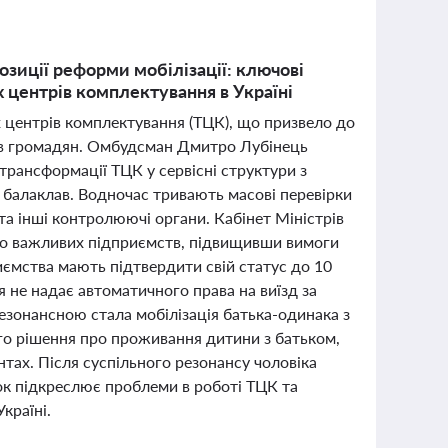
озиції реформи мобілізації: ключові
 центрів комплектування в Україні
них центрів комплектування (ТЦК), що призвело до
ав громадян. Омбудсман Дмитро Лубінець
трансформації ТЦК у сервісні структури з
 балаклав. Водночас тривають масові перевірки
та інші контролюючі органи. Кабінет Міністрів
но важливих підприємств, підвищивши вимоги
риємства мають підтвердити свій статус до 10
 не надає автоматичного права на виїзд за
Резонансною стала мобілізація батька-одинака з
ого рішення про проживання дитини з батьком,
нтах. Після суспільного резонансу чоловіка
к підкреслює проблеми в роботі ТЦК та
країні.