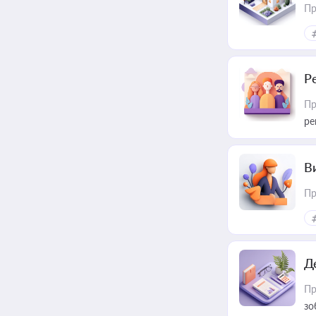
Пр
Р
Пр
ре
В
Пр
Д
Пр
зо