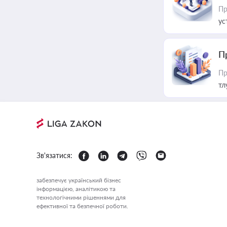
Пр
ус
П
Пр
тл
Зв'язатися:
забезпечує український бізнес
інформацією, аналітикою та
технологічними рішеннями для
ефективної та безпечної роботи.