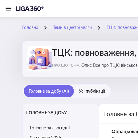
Головна
Теми в центрі уваги
ТЦК: повноваже
ТЦК: повноваження, 
Опис Все про ТЦК: війс
ПРО ЩО ТЕМА:
Головне за добу (AI)
Усі публікації
ГОЛОВНЕ ЗА ДОБУ
Головне за 
Головне за сьогодні
Опрацьова
05 серпня 2026