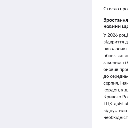
Стисло про
Зростання
новини що
У 2026 році
відкриття 
наголосив н
обов'язков
законності 
оновив пра
до середньо
серпня, ін
кордон, а д
Кривого Ро
ТЦК двічі в
відпустили
необхідніст