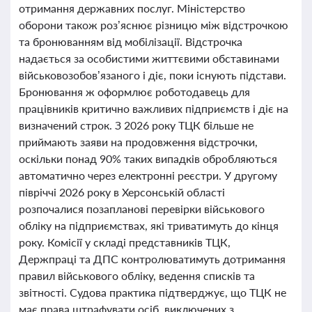
отримання державних послуг. Міністерство
оборони також роз’яснює різницю між відстрочкою
та бронюванням від мобілізації. Відстрочка
надається за особистими життєвими обставинами
військовозобов’язаного і діє, поки існують підстави.
Бронювання ж оформлює роботодавець для
працівників критично важливих підприємств і діє на
визначений строк. З 2026 року ТЦК більше не
приймають заяви на продовження відстрочки,
оскільки понад 90% таких випадків обробляються
автоматично через електронні реєстри. У другому
півріччі 2026 року в Херсонській області
розпочалися позапланові перевірки військового
обліку на підприємствах, які триватимуть до кінця
року. Комісії у складі представників ТЦК,
Держпраці та ДПС контролюватимуть дотримання
правил військового обліку, ведення списків та
звітності. Судова практика підтверджує, що ТЦК не
має права штрафувати осіб, виключених з