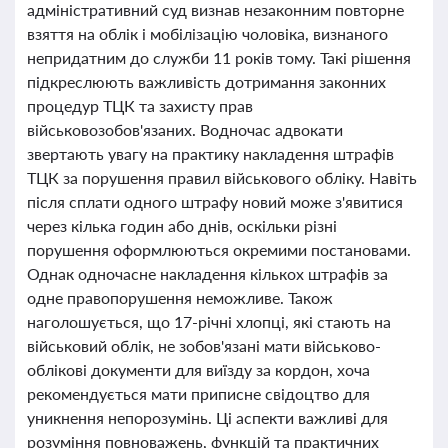
адміністративний суд визнав незаконним повторне
взяття на облік і мобілізацію чоловіка, визнаного
непридатним до служби 11 років тому. Такі рішення
підкреслюють важливість дотримання законних
процедур ТЦК та захисту прав
військовозобов'язаних. Водночас адвокати
звертають увагу на практику накладення штрафів
ТЦК за порушення правил військового обліку. Навіть
після сплати одного штрафу новий може з'явитися
через кілька годин або днів, оскільки різні
порушення оформлюються окремими постановами.
Однак одночасне накладення кількох штрафів за
одне правопорушення неможливе. Також
наголошується, що 17-річні хлопці, які стають на
військовий облік, не зобов'язані мати військово-
облікові документи для виїзду за кордон, хоча
рекомендується мати приписне свідоцтво для
уникнення непорозумінь. Ці аспекти важливі для
розуміння повноважень, функцій та практичних