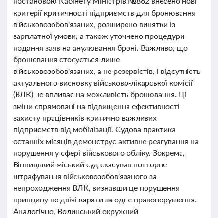
постановою Кабінету Міністрів №862 внесено нові
критерії критичності підприємств для бронювання
військовозобов'язаних, розширено винятки із
зарплатної умови, а також уточнено процедури
подання заяв на анулювання броні. Важливо, що
бронювання стосується лише
військовозобов'язаних, а не резервістів, і відсутність
актуального висновку військово-лікарської комісії
(ВЛК) не впливає на можливість бронювання. Ці
зміни спрямовані на підвищення ефективності
захисту працівників критично важливих
підприємств від мобілізації. Судова практика
останніх місяців демонструє активне реагування на
порушення у сфері військового обліку. Зокрема,
Вінницький міський суд скасував повторне
штрафування військовозобов'язаного за
непроходження ВЛК, визнавши це порушення
принципу не двічі карати за одне правопорушення.
Аналогічно, Волинський окружний