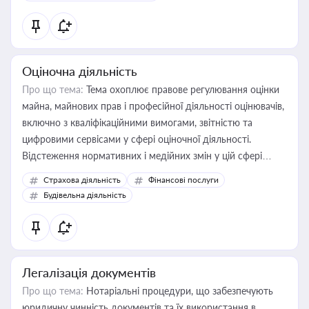
Оціночна діяльність
Про що тема:
Тема охоплює правове регулювання оцінки
майна, майнових прав і професійної діяльності оцінювачів,
включно з кваліфікаційними вимогами, звітністю та
цифровими сервісами у сфері оціночної діяльності.
Відстеження нормативних і медійних змін у цій сфері
корисне для власника бізнесу, керівника, юриста або
Страхова діяльність
Фінансові послуги
бухгалтера під час оподаткування, приватизації, оренди
Будівельна діяльність
державного майна, корпоративних угод і перевірки
статусу суб'єктів оціночної діяльності
Легалізація документів
Про що тема:
Нотаріальні процедури, що забезпечують
юридичну чинність документів та їх використання в