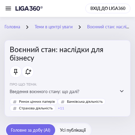
ВХІД ДО LIGA360
Головна
Теми в центрі уваги
Воєнний стан: наслідки для бізнесу
Воєнний стан: наслідки для
бізнесу
ПРО ЩО ТЕМА:
Введення воєнного стану: що далі?
Ринок цінних паперів
Банківська діяльність
Страхова діяльність
+11
Головне за добу (AI)
Усі публікації