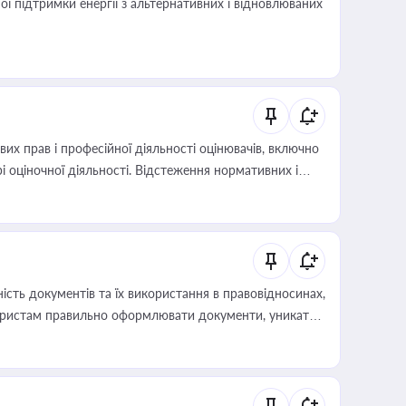
 підтримки енергії з альтернативних і відновлюваних
х прав і професійної діяльності оцінювачів, включно
і оціночної діяльності. Відстеження нормативних і
иста або бухгалтера під час оподаткування,
 статусу суб'єктів оціночної діяльності
сть документів та їх використання в правовідносинах,
а юристам правильно оформлювати документи, уникати
влади та контрагентами