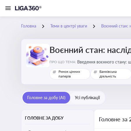
Головна
Теми в центрі уваги
Воєнний стан: 
Воєнний стан: наслі
Введення воєнного стану: щ
ПРО ЩО ТЕМА:
Ринок цінних
Банківська
паперів
діяльність
Головне за добу (AI)
Усі публікації
ГОЛОВНЕ ЗА ДОБУ
Головне за 