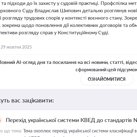
 та підходи до їх захисту у судовій практиці. Профспілка мета
ерховного Суду Владислав Шипович детально розглянув нові 
 розгляду трудових спорів у контексті воєнного стану. Зокре
і, зокрема щодо поновлення дії колективних договорів та об
пективи розгляду справ у Конституційному Суді.
,
29 жовтня 2025
Повний AI-огляд дня та посилання на всі новини, статті, віде
сформований цей підсумо
ОЗНАЙОМИТИСЯ
уть вас зацікавити:
Перехід української системи КВЕД до стандартів 
о що тема:
Тема охоплює перехід української системи класифікації в