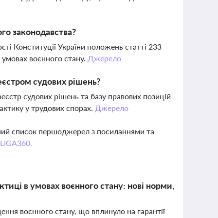
ого законодавства?
сті Конституції України положень статті 233
 умовах воєнного стану.
Джерело
єстром судових рішень?
єстр судових рішень та базу правових позицій
актику у трудових спорах.
Джерело
вний список першоджерел з посиланнями та
 LIGA360.
тиці в умовах воєнного стану: нові норми,
едення воєнного стану, що вплинуло на гарантії