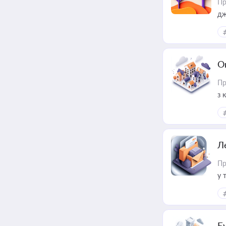
Пр
дж
О
Пр
з 
ме
пр
Л
Пр
у 
ри
Б