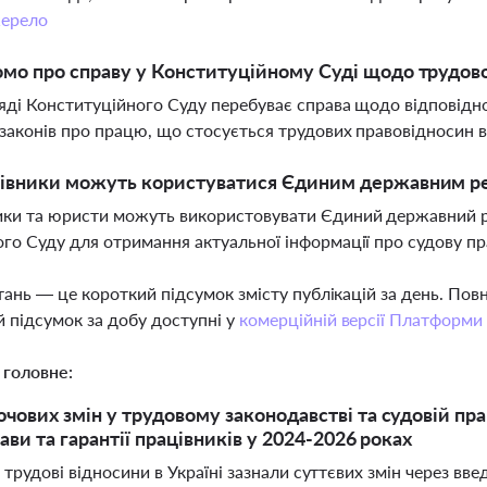
ерело
мо про справу у Конституційному Суді щодо трудов
яді Конституційного Суду перебуває справа щодо відповідно
законів про працю, що стосується трудових правовідносин в
цівники можуть користуватися Єдиним державним ре
ки та юристи можуть використовувати Єдиний державний ре
го Суду для отримання актуальної інформації про судову пр
тань — це короткий підсумок змісту публікацій за день. По
 підсумок за добу доступні у
комерційній версії Платформи
 головне:
чових змін у трудовому законодавстві та судовій прак
ави та гарантії працівників у 2024-2026 роках
 трудові відносини в Україні зазнали суттєвих змін через вв