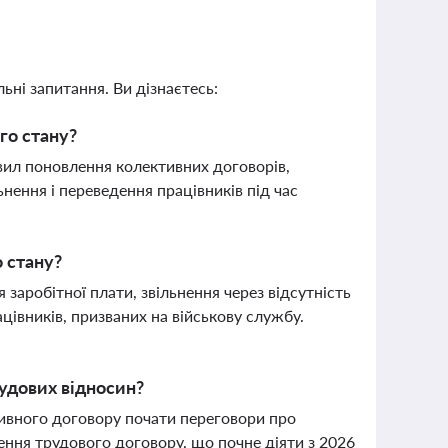
ьні запитання. Ви дізнаєтесь:
го стану?
авил поновлення колективних договорів,
нення і переведення працівників під час
о стану?
заробітної плати, звільнення через відсутність
ацівників, призваних на військову службу.
рудових відносин?
ктивного договору почати переговори про
ення трудового договору, що почне діяти з 2026