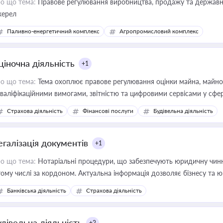
о що тема:
Правове регулювання виробництва, продажу та державної
ерел
Паливно-енергетичний комплекс
Агропромисловий комплекс
ціночна діяльність
+1
о що тема:
Тема охоплює правове регулювання оцінки майна, майнови
кваліфікаційними вимогами, звітністю та цифровими сервісами у сфер
дійних змін у цій сфері корисне для власника бізнесу, керівника, юр
Страхова діяльність
Фінансові послуги
Будівельна діяльність
иватизації, оренди державного майна, корпоративних угод і перевірки
егалізація документів
+1
о що тема:
Нотаріальні процедури, що забезпечують юридичну чинні
тому числі за кордоном. Актуальна інформація дозволяє бізнесу т
зиків недійсності та забезпечувати їх належне прийняття органами 
Банківська діяльність
Страхова діяльність
удівельна діяльність
+2