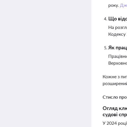
року.
Дж
Що відо
На розгл
Кодексу 
Як пра
Працівни
Верховно
Кожне з пи
розширений
Стисло про
Огляд клю
судові спр
У 2024 році