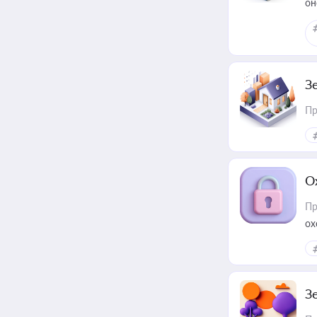
он
З
Пр
О
Пр
ох
З