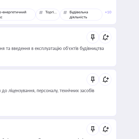
о-енергетичний
Торгівля
Будівельна
+10
кс
діяльність
я та введення в експлуатацію об’єктів будівництва
о ліцензування, персоналу, технічних засобів