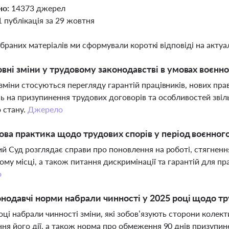
но:
14373 джерел
1 публікація за 29 жовтня
ібраних матеріалів ми сформували короткі відповіді на актуал
овні зміни у трудовому законодавстві в умовах воєнно
зміни стосуються перегляду гарантій працівників, нових пр
 на призупинення трудових договорів та особливостей звіль
 стану.
Джерело
ова практика щодо трудових спорів у період воєнног
й Суд розглядає справи про поновлення на роботі, стягнення 
ому місці, а також питання дискримінації та гарантій для пр
о
онодавчі норми набрали чинності у 2025 році щодо т
оці набрали чинності зміни, які зобов’язують сторони коле
ня його дії, а також норма про обмеження 90 днів призупин