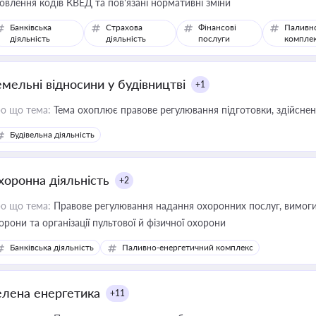
овлення кодів КВЕД та пов'язані нормативні зміни
Банківська
Страхова
Фінансові
Паливн
діяльність
діяльність
послуги
компле
емельні відносини у будівництві
+1
о що тема:
Тема охоплює правове регулювання підготовки, здійсненн
Будівельна діяльність
хоронна діяльність
+2
о що тема:
Правове регулювання надання охоронних послуг, вимоги д
орони та організації пультової й фізичної охорони
Банківська діяльність
Паливно-енергетичний комплекс
елена енергетика
+11