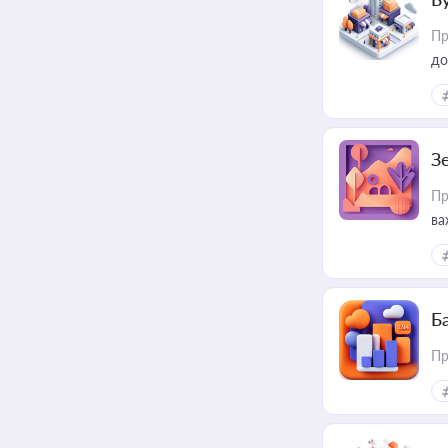
Пр
до
З
Пр
ва
ре
Ба
Пр