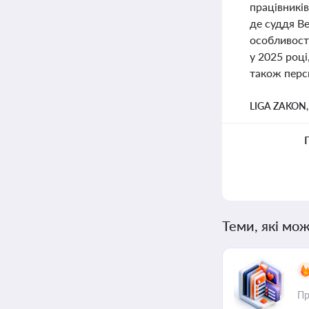
працівників
де суддя В
особливості
у 2025 роц
також перс
LIGA ZAKON
Теми, які мож
Пр