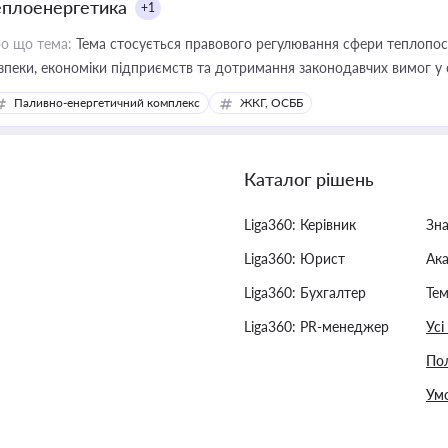
еплоенергетика
+1
о що тема:
Тема стосується правового регулювання сфери теплопост
зпеки, економіки підприємств та дотримання законодавчих вимог у
Паливно-енергетичний комплекс
ЖКГ, ОСББ
Каталог рішень
Liga360: Керівник
Зн
Liga360: Юрист
Ак
Liga360: Бухгалтер
Тем
Liga360: PR-менеджер
Усі
Пол
Умо