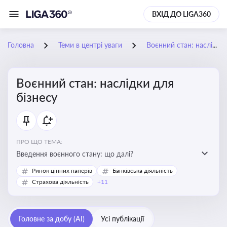
ВХІД ДО LIGA360
Головна
Теми в центрі уваги
Воєнний стан: наслідки для бізнесу
Воєнний стан: наслідки для
бізнесу
ПРО ЩО ТЕМА:
Введення воєнного стану: що далі?
Ринок цінних паперів
Банківська діяльність
Страхова діяльність
+11
Головне за добу (AI)
Усі публікації