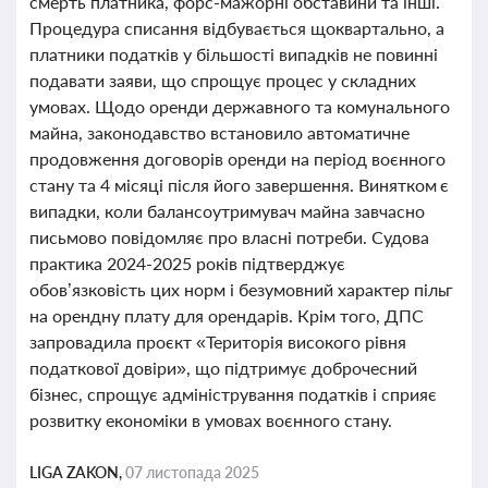
смерть платника, форс-мажорні обставини та інші.
Процедура списання відбувається щоквартально, а
платники податків у більшості випадків не повинні
подавати заяви, що спрощує процес у складних
умовах. Щодо оренди державного та комунального
майна, законодавство встановило автоматичне
продовження договорів оренди на період воєнного
стану та 4 місяці після його завершення. Винятком є
випадки, коли балансоутримувач майна завчасно
письмово повідомляє про власні потреби. Судова
практика 2024-2025 років підтверджує
обов’язковість цих норм і безумовний характер пільг
на орендну плату для орендарів. Крім того, ДПС
запровадила проєкт «Територія високого рівня
податкової довіри», що підтримує доброчесний
бізнес, спрощує адміністрування податків і сприяє
розвитку економіки в умовах воєнного стану.
LIGA ZAKON,
07 листопада 2025