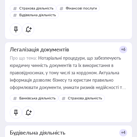
корисне для власника бізнесу, керівника, юриста або
Страхова діяльність
Фінансові послуги
бухгалтера під час оподаткування, приватизації, оренди
Будівельна діяльність
державного майна, корпоративних угод і перевірки
статусу суб'єктів оціночної діяльності
Легалізація документів
+6
Про що тема:
Нотаріальні процедури, що забезпечують
юридичну чинність документів та їх використання в
правовідносинах, у тому числі за кордоном. Актуальна
інформація дозволяє бізнесу та юристам правильно
оформлювати документи, уникати ризиків недійсності та
забезпечувати їх належне прийняття органами влади та
Банківська діяльність
Страхова діяльність
контрагентами
Будівельна діяльність
+4