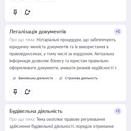
державного майна, корпоративних угод і перевірки
статусу суб'єктів оціночної діяльності
Легалізація документів
+1
Про що тема:
Нотаріальні процедури, що забезпечують
юридичну чинність документів та їх використання в
правовідносинах, у тому числі за кордоном. Актуальна
інформація дозволяє бізнесу та юристам правильно
оформлювати документи, уникати ризиків недійсності та
забезпечувати їх належне прийняття органами влади та
Банківська діяльність
Страхова діяльність
контрагентами
Будівельна діяльність
+1
Про що тема:
Тема охоплює правове регулювання
здійснення будівельної діяльності, порядок отримання