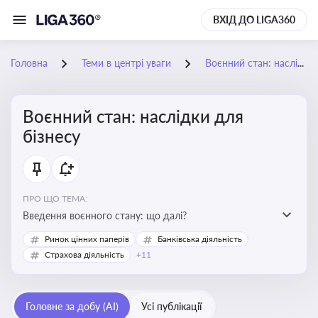
ВХІД ДО LIGA360
Головна
Теми в центрі уваги
Воєнний стан: наслідки для бізнесу
Воєнний стан: наслідки для
бізнесу
ПРО ЩО ТЕМА:
Введення воєнного стану: що далі?
Ринок цінних паперів
Банківська діяльність
Страхова діяльність
+11
Головне за добу (AI)
Усі публікації