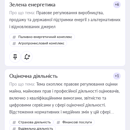
Зелена енергетика
+6
Про що тема:
Правове регулювання виробництва,
продажу та державної підтримки енергії з альтернативних
і відновлюваних джерел
Паливно-енергетичний комплекс
Агропромисловий комплекс
Оціночна діяльність
+1
Про що тема:
Тема охоплює правове регулювання оцінки
майна, майнових прав і професійної діяльності оцінювачів,
включно з кваліфікаційними вимогами, звітністю та
цифровими сервісами у сфері оціночної діяльності.
Відстеження нормативних і медійних змін у цій сфері
корисне для власника бізнесу, керівника, юриста або
Страхова діяльність
Фінансові послуги
бухгалтера під час оподаткування, приватизації, оренди
Будівельна діяльність