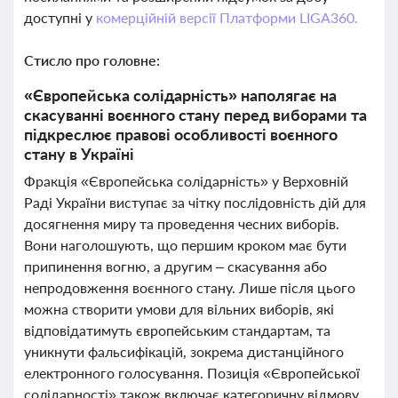
доступні у
комерційній версії Платформи LIGA360.
Стисло про головне:
«Європейська солідарність» наполягає на
скасуванні воєнного стану перед виборами та
підкреслює правові особливості воєнного
стану в Україні
Фракція «Європейська солідарність» у Верховній
Раді України виступає за чітку послідовність дій для
досягнення миру та проведення чесних виборів.
Вони наголошують, що першим кроком має бути
припинення вогню, а другим – скасування або
непродовження воєнного стану. Лише після цього
можна створити умови для вільних виборів, які
відповідатимуть європейським стандартам, та
уникнути фальсифікацій, зокрема дистанційного
електронного голосування. Позиція «Європейської
солідарності» також включає категоричну відмову