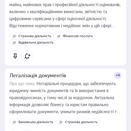
майна, майнових прав і професійної діяльності оцінювачів,
включно з кваліфікаційними вимогами, звітністю та
цифровими сервісами у сфері оціночної діяльності.
Відстеження нормативних і медійних змін у цій сфері
корисне для власника бізнесу, керівника, юриста або
Страхова діяльність
Фінансові послуги
бухгалтера під час оподаткування, приватизації, оренди
Будівельна діяльність
державного майна, корпоративних угод і перевірки
статусу суб'єктів оціночної діяльності
Легалізація документів
+4
Про що тема:
Нотаріальні процедури, що забезпечують
юридичну чинність документів та їх використання в
правовідносинах, у тому числі за кордоном. Актуальна
інформація дозволяє бізнесу та юристам правильно
оформлювати документи, уникати ризиків недійсності та
забезпечувати їх належне прийняття органами влади та
Банківська діяльність
Страхова діяльність
контрагентами