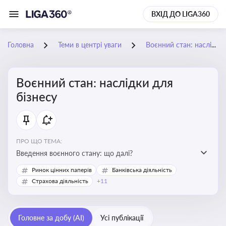
ВХІД ДО LIGA360
Головна
Теми в центрі уваги
Воєнний стан: наслідки для бізнесу
Воєнний стан: наслідки для
бізнесу
ПРО ЩО ТЕМА:
Введення воєнного стану: що далі?
Ринок цінних паперів
Банківська діяльність
Страхова діяльність
+11
Головне за добу (AI)
Усі публікації