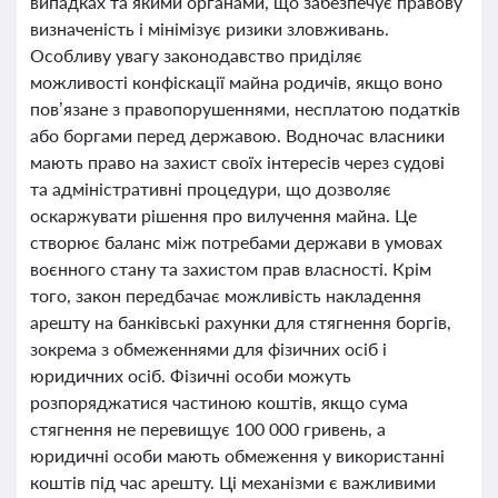
випадках та якими органами, що забезпечує правову
визначеність і мінімізує ризики зловживань.
Особливу увагу законодавство приділяє
можливості конфіскації майна родичів, якщо воно
пов’язане з правопорушеннями, несплатою податків
або боргами перед державою. Водночас власники
мають право на захист своїх інтересів через судові
та адміністративні процедури, що дозволяє
оскаржувати рішення про вилучення майна. Це
створює баланс між потребами держави в умовах
воєнного стану та захистом прав власності. Крім
того, закон передбачає можливість накладення
арешту на банківські рахунки для стягнення боргів,
зокрема з обмеженнями для фізичних осіб і
юридичних осіб. Фізичні особи можуть
розпоряджатися частиною коштів, якщо сума
стягнення не перевищує 100 000 гривень, а
юридичні особи мають обмеження у використанні
коштів під час арешту. Ці механізми є важливими