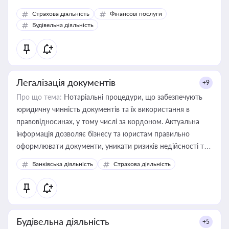
корисне для власника бізнесу, керівника, юриста або
Страхова діяльність
Фінансові послуги
бухгалтера під час оподаткування, приватизації, оренди
Будівельна діяльність
державного майна, корпоративних угод і перевірки
статусу суб'єктів оціночної діяльності
Легалізація документів
+9
Про що тема:
Нотаріальні процедури, що забезпечують
юридичну чинність документів та їх використання в
правовідносинах, у тому числі за кордоном. Актуальна
інформація дозволяє бізнесу та юристам правильно
оформлювати документи, уникати ризиків недійсності та
забезпечувати їх належне прийняття органами влади та
Банківська діяльність
Страхова діяльність
контрагентами
Будівельна діяльність
+5