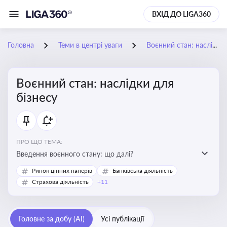
ВХІД ДО LIGA360
Головна
Теми в центрі уваги
Воєнний стан: наслідки для бізнесу
Воєнний стан: наслідки для
бізнесу
ПРО ЩО ТЕМА:
Введення воєнного стану: що далі?
Ринок цінних паперів
Банківська діяльність
Страхова діяльність
+11
Головне за добу (AI)
Усі публікації