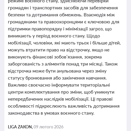
режимі воєнного стану, здійснюючи перевірки
громадян і транспортних засобів для забезпечення
безпеки та дотримання обмежень. Взаємодія між
громадянами та правоохоронцями є ключовою для
підтримки правопорядку і мінімізації загроз, що
виникають у період воєнного стану. Щодо
мобілізації, чоловіки, які мають трьох і більше дітей,
можуть втратити право на відстрочку, якщо не
виконують фінансові зобов’язання, зокрема
заборгованість з аліментів понад три місяці. Також
відстрочка може бути анульована через зміну
статусу бронювання або закінчення навчання.
Важливо своєчасно інформувати територіальні
центри комплектування про зміни, щоб уникнути
непередбачених наслідків мобілізації. Ці правові
особливості підкреслюють важливість дотримання
законодавства в умовах воєнного стану.
LIGA ZAKON,
09 лютого 2026