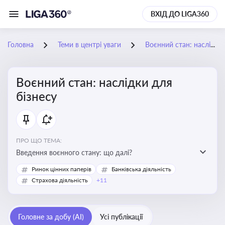
ВХІД ДО LIGA360
Головна
Теми в центрі уваги
Воєнний стан: наслідки для бізнесу
Воєнний стан: наслідки для
бізнесу
ПРО ЩО ТЕМА:
Введення воєнного стану: що далі?
Ринок цінних паперів
Банківська діяльність
Страхова діяльність
+11
Головне за добу (AI)
Усі публікації