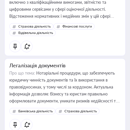
включно з кваліфікаційними вимогами, звітністю та
цифровими сервісами у сфері оціночної діяльності.
Відстеження нормативних і медійних змін у цій сфері
корисне для власника бізнесу, керівника, юриста або
Страхова діяльність
Фінансові послуги
бухгалтера під час оподаткування, приватизації, оренди
Будівельна діяльність
державного майна, корпоративних угод і перевірки
статусу суб'єктів оціночної діяльності
Легалізація документів
Про що тема:
Нотаріальні процедури, що забезпечують
юридичну чинність документів та їх використання в
правовідносинах, у тому числі за кордоном. Актуальна
інформація дозволяє бізнесу та юристам правильно
оформлювати документи, уникати ризиків недійсності та
забезпечувати їх належне прийняття органами влади та
Банківська діяльність
Страхова діяльність
контрагентами