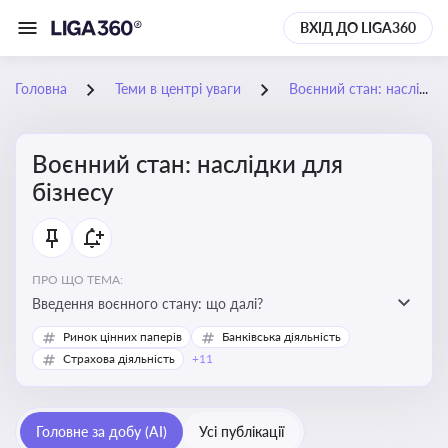
ВХІД ДО LIGA360
Головна
Теми в центрі уваги
Воєнний стан: наслідки для бізнесу
Воєнний стан: наслідки для
бізнесу
ПРО ЩО ТЕМА:
Введення воєнного стану: що далі?
Ринок цінних паперів
Банківська діяльність
Страхова діяльність
+11
Головне за добу (AI)
Усі публікації