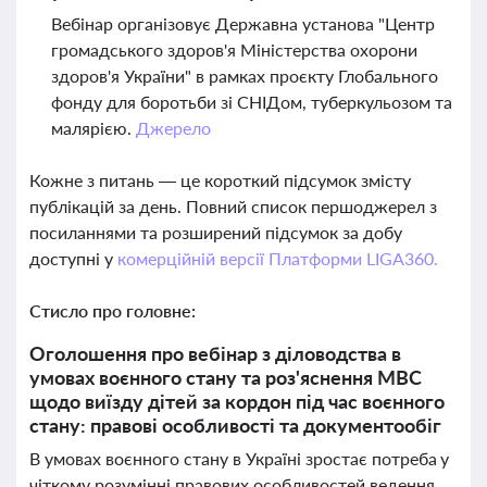
Вебінар організовує Державна установа "Центр
громадського здоров'я Міністерства охорони
здоров'я України" в рамках проєкту Глобального
фонду для боротьби зі СНІДом, туберкульозом та
малярією.
Джерело
Кожне з питань — це короткий підсумок змісту
публікацій за день. Повний список першоджерел з
посиланнями та розширений підсумок за добу
доступні у
комерційній версії Платформи LIGA360.
Стисло про головне:
Оголошення про вебінар з діловодства в
умовах воєнного стану та роз'яснення МВС
щодо виїзду дітей за кордон під час воєнного
стану: правові особливості та документообіг
В умовах воєнного стану в Україні зростає потреба у
чіткому розумінні правових особливостей ведення