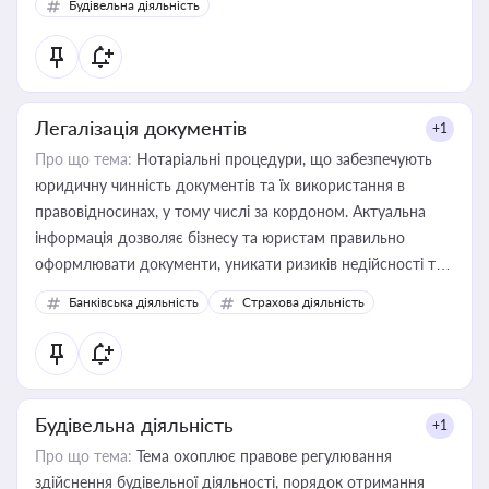
Будівельна діяльність
державного майна, корпоративних угод і перевірки
статусу суб'єктів оціночної діяльності
Легалізація документів
+1
Про що тема:
Нотаріальні процедури, що забезпечують
юридичну чинність документів та їх використання в
правовідносинах, у тому числі за кордоном. Актуальна
інформація дозволяє бізнесу та юристам правильно
оформлювати документи, уникати ризиків недійсності та
забезпечувати їх належне прийняття органами влади та
Банківська діяльність
Страхова діяльність
контрагентами
Будівельна діяльність
+1
Про що тема:
Тема охоплює правове регулювання
здійснення будівельної діяльності, порядок отримання