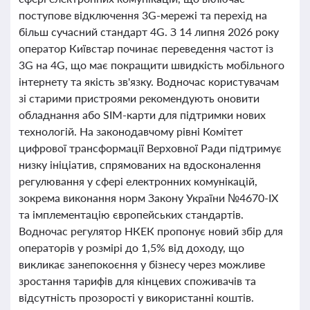
поступове відключення 3G-мережі та перехід на
більш сучасний стандарт 4G. З 14 липня 2026 року
оператор Київстар починає переведення частот із
3G на 4G, що має покращити швидкість мобільного
інтернету та якість зв'язку. Водночас користувачам
зі старими пристроями рекомендують оновити
обладнання або SIM-карти для підтримки нових
технологій. На законодавчому рівні Комітет
цифрової трансформації Верховної Ради підтримує
низку ініціатив, спрямованих на вдосконалення
регулювання у сфері електронних комунікацій,
зокрема виконання норм Закону України №4670-ІХ
та імплементацію європейських стандартів.
Водночас регулятор НКЕК пропонує новий збір для
операторів у розмірі до 1,5% від доходу, що
викликає занепокоєння у бізнесу через можливе
зростання тарифів для кінцевих споживачів та
відсутність прозорості у використанні коштів.