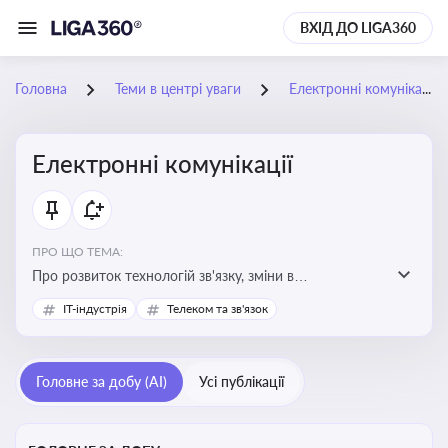
ВХІД ДО LIGA360
Головна
Теми в центрі уваги
Електронні комунікації
Електронні комунікації
ПРО ЩО ТЕМА:
Про розвиток технологій зв'язку, зміни в
законодавстві, регулювання ринку телекомунікацій,
IT-індустрія
Телеком та зв'язок
інновації в сфері мобільних та інтернет-послуг
Головне за добу (AI)
Усі публікації