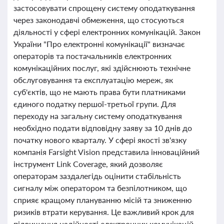
застосовувати спрощену систему оподаткування
через законодавчі обмеження, що стосуються
діяльності у сфері електронних комунікацій. Закон
України "Про електронні комунікації" визначає
операторів та постачальників електронних
комунікаційних послуг, які здійснюють технічне
обслуговування та експлуатацію мереж, як
суб'єктів, що не мають права бути платниками
єдиного податку першої-третьої групи. Для
переходу на загальну систему оподаткування
необхідно подати відповідну заяву за 10 днів до
початку нового кварталу. У сфері якості зв'язку
компанія Farsight Vision представила інноваційний
інструмент Link Coverage, який дозволяє
операторам заздалегідь оцінити стабільність
сигналу між оператором та безпілотником, що
сприяє кращому плануванню місій та зниженню
ризиків втрати керування. Це важливий крок для
підвищення надійності електронних комунікацій.