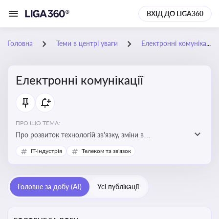
ВХІД ДО LIGA360
Головна
Теми в центрі уваги
Електронні комунікації
Електронні комунікації
ПРО ЩО ТЕМА:
Про розвиток технологій зв'язку, зміни в
законодавстві, регулювання ринку телекомунікацій,
IT-індустрія
Телеком та зв'язок
інновації в сфері мобільних та інтернет-послуг
Головне за добу (AI)
Усі публікації