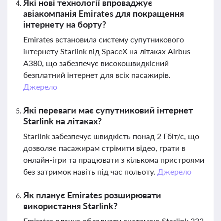
Які нові технології впроваджує
авіакомпанія Emirates для покращення
інтернету на борту?
Emirates встановила систему супутникового
інтернету Starlink від SpaceX на літаках Airbus
A380, що забезпечує високошвидкісний
безплатний інтернет для всіх пасажирів.
Джерело
Які переваги має супутниковий інтернет
Starlink на літаках?
Starlink забезпечує швидкість понад 2 Гбіт/с, що
дозволяє пасажирам стрімити відео, грати в
онлайн-ігри та працювати з кількома пристроями
без затримок навіть під час польоту.
Джерело
Як планує Emirates розширювати
використання Starlink?
Emirates планує обладнати системою Starlink 232