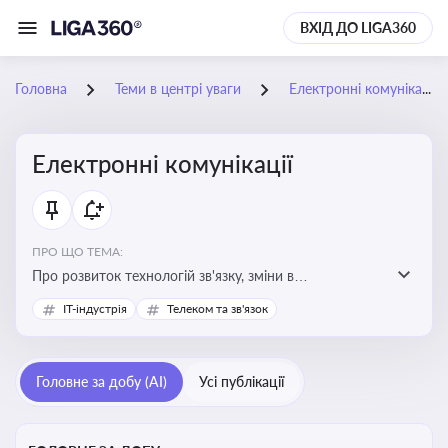
ВХІД ДО LIGA360
Головна
Теми в центрі уваги
Електронні комунікації
Електронні комунікації
ПРО ЩО ТЕМА:
Про розвиток технологій зв'язку, зміни в
законодавстві, регулювання ринку телекомунікацій,
IT-індустрія
Телеком та зв'язок
інновації в сфері мобільних та інтернет-послуг
Головне за добу (AI)
Усі публікації