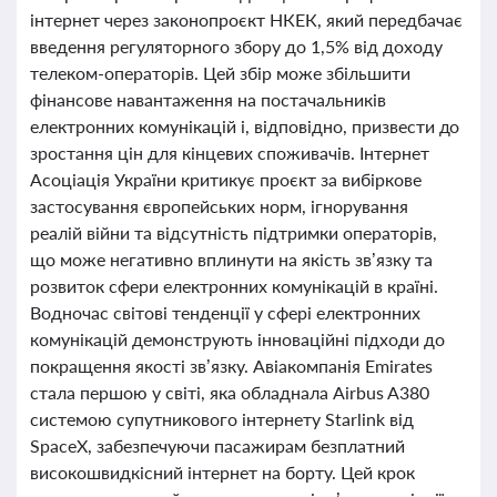
інтернет через законопроєкт НКЕК, який передбачає
введення регуляторного збору до 1,5% від доходу
телеком-операторів. Цей збір може збільшити
фінансове навантаження на постачальників
електронних комунікацій і, відповідно, призвести до
зростання цін для кінцевих споживачів. Інтернет
Асоціація України критикує проєкт за вибіркове
застосування європейських норм, ігнорування
реалій війни та відсутність підтримки операторів,
що може негативно вплинути на якість зв’язку та
розвиток сфери електронних комунікацій в країні.
Водночас світові тенденції у сфері електронних
комунікацій демонструють інноваційні підходи до
покращення якості зв’язку. Авіакомпанія Emirates
стала першою у світі, яка обладнала Airbus A380
системою супутникового інтернету Starlink від
SpaceX, забезпечуючи пасажирам безплатний
високошвидкісний інтернет на борту. Цей крок