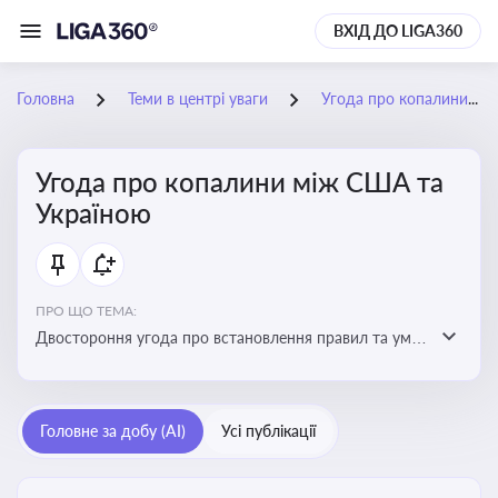
ВХІД ДО LIGA360
Головна
Теми в центрі уваги
Угода про копалини між США та Україною
Угода про копалини між США та
Україною
ПРО ЩО ТЕМА:
Двостороння угода про встановлення правил та умов
Інвестиційного фонду відбудови, яка може мати
значний вплив на бізнес-середовище та економічні
перспективи України
Головне за добу (AI)
Усі публікації