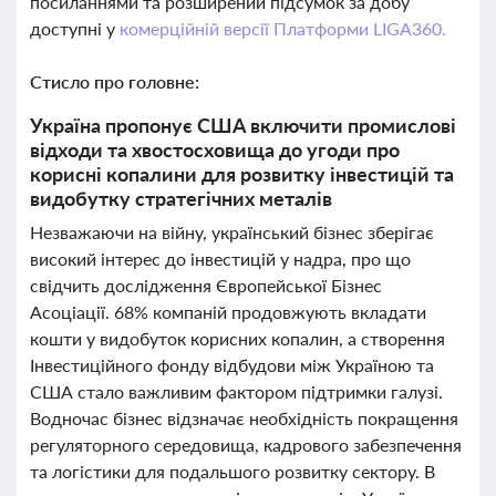
посиланнями та розширений підсумок за добу
доступні у
комерційній версії Платформи LIGA360.
Стисло про головне:
Україна пропонує США включити промислові
відходи та хвостосховища до угоди про
корисні копалини для розвитку інвестицій та
видобутку стратегічних металів
Незважаючи на війну, український бізнес зберігає
високий інтерес до інвестицій у надра, про що
свідчить дослідження Європейської Бізнес
Асоціації. 68% компаній продовжують вкладати
кошти у видобуток корисних копалин, а створення
Інвестиційного фонду відбудови між Україною та
США стало важливим фактором підтримки галузі.
Водночас бізнес відзначає необхідність покращення
регуляторного середовища, кадрового забезпечення
та логістики для подальшого розвитку сектору. В