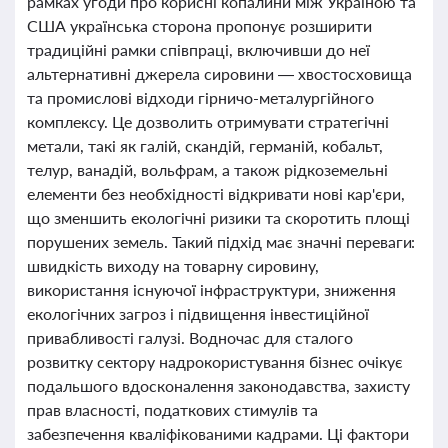
рамках угоди про корисні копалини між Україною та
США українська сторона пропонує розширити
традиційні рамки співпраці, включивши до неї
альтернативні джерела сировини — хвостосховища
та промислові відходи гірничо-металургійного
комплексу. Це дозволить отримувати стратегічні
метали, такі як галій, скандій, германій, кобальт,
телур, ванадій, вольфрам, а також рідкоземельні
елементи без необхідності відкривати нові кар'єри,
що зменшить екологічні ризики та скоротить площі
порушених земель. Такий підхід має значні переваги:
швидкість виходу на товарну сировину,
використання існуючої інфраструктури, зниження
екологічних загроз і підвищення інвестиційної
привабливості галузі. Водночас для сталого
розвитку сектору надрокористування бізнес очікує
подальшого вдосконалення законодавства, захисту
прав власності, податкових стимулів та
забезпечення кваліфікованими кадрами. Ці фактори