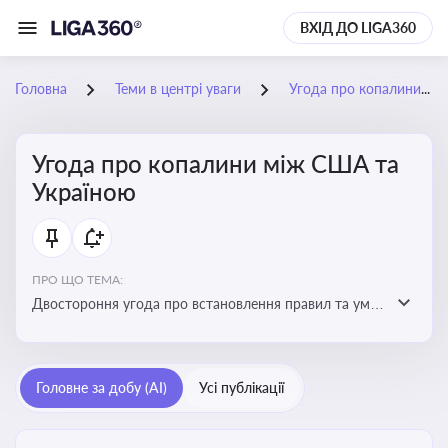
ВХІД ДО LIGA360
Головна
Теми в центрі уваги
Угода про копалини між США та Україною
Угода про копалини між США та
Україною
ПРО ЩО ТЕМА:
Двостороння угода про встановлення правил та умов
Інвестиційного фонду відбудови, яка може мати
значний вплив на бізнес-середовище та економічні
перспективи України
Головне за добу (AI)
Усі публікації