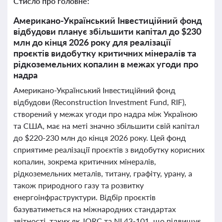
Стисло про головне:
Американо-Український Інвестиційний фонд
відбудови планує збільшити капітал до $230
млн до кінця 2026 року для реалізації
проєктів видобутку критичних мінералів та
рідкоземельних копалин в межах угоди про
надра
Американо-Український Інвестиційний фонд
відбудови (Reconstruction Investment Fund, RIF),
створений у межах угоди про надра між Україною
та США, має на меті значно збільшити свій капітал
до $220-230 млн до кінця 2026 року. Цей фонд
сприятиме реалізації проєктів з видобутку корисних
копалин, зокрема критичних мінералів,
рідкоземельних металів, титану, графіту, урану, а
також природного газу та розвитку
енергоінфраструктури. Відбір проєктів
базуватиметься на міжнародних стандартах
звітності, таких як JORC та NI 43-101, що підвищує