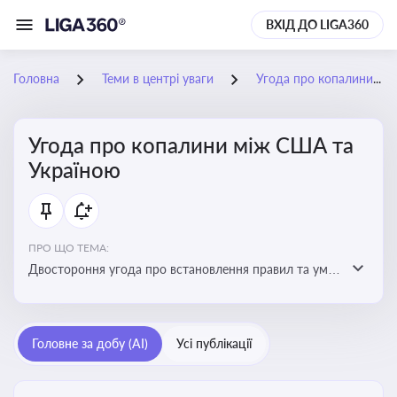
ВХІД ДО LIGA360
Головна
Теми в центрі уваги
Угода про копалини між США та Україною
Угода про копалини між США та
Україною
ПРО ЩО ТЕМА:
Двостороння угода про встановлення правил та умов
Інвестиційного фонду відбудови, яка може мати
значний вплив на бізнес-середовище та економічні
перспективи України
Головне за добу (AI)
Усі публікації