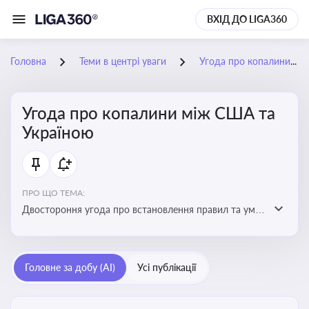
ВХІД ДО LIGA360
Головна
Теми в центрі уваги
Угода про копалини між США та Україною
Угода про копалини між США та
Україною
ПРО ЩО ТЕМА:
Двостороння угода про встановлення правил та умов
Інвестиційного фонду відбудови, яка може мати
значний вплив на бізнес-середовище та економічні
перспективи України
Головне за добу (AI)
Усі публікації