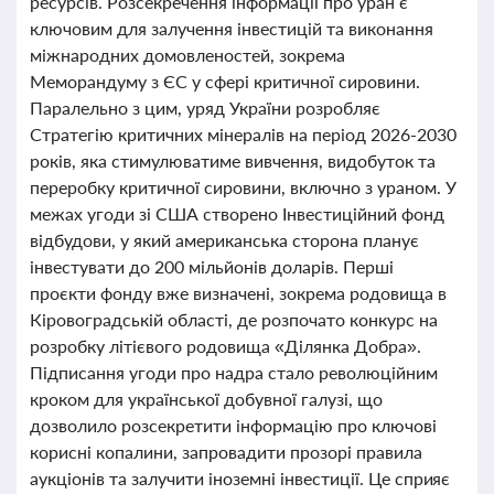
ресурсів. Розсекречення інформації про уран є
ключовим для залучення інвестицій та виконання
міжнародних домовленостей, зокрема
Меморандуму з ЄС у сфері критичної сировини.
Паралельно з цим, уряд України розробляє
Стратегію критичних мінералів на період 2026-2030
років, яка стимулюватиме вивчення, видобуток та
переробку критичної сировини, включно з ураном. У
межах угоди зі США створено Інвестиційний фонд
відбудови, у який американська сторона планує
інвестувати до 200 мільйонів доларів. Перші
проєкти фонду вже визначені, зокрема родовища в
Кіровоградській області, де розпочато конкурс на
розробку літієвого родовища «Ділянка Добра».
Підписання угоди про надра стало революційним
кроком для української добувної галузі, що
дозволило розсекретити інформацію про ключові
корисні копалини, запровадити прозорі правила
аукціонів та залучити іноземні інвестиції. Це сприяє