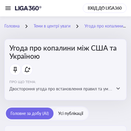
ВХІД ДО LIGA360
Головна
Теми в центрі уваги
Угода про копалини між США та Україною
Угода про копалини між США та
Україною
ПРО ЩО ТЕМА:
Двостороння угода про встановлення правил та умов
Інвестиційного фонду відбудови, яка може мати
значний вплив на бізнес-середовище та економічні
перспективи України
Головне за добу (AI)
Усі публікації