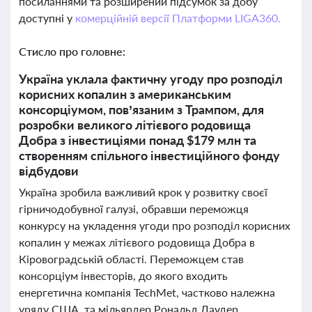
посиланнями та розширений підсумок за добу
доступні у
комерційній версії Платформи LIGA360.
Стисло про головне:
Україна уклала фактичну угоду про розподіл
корисних копалин з американським
консорціумом, пов’язаним з Трампом, для
розробки великого літієвого родовища
Добра з інвестиціями понад $179 млн та
створенням спільного інвестиційного фонду
відбудови
Україна зробила важливий крок у розвитку своєї
гірничодобувної галузі, обравши переможця
конкурсу на укладення угоди про розподіл корисних
копалин у межах літієвого родовища Добра в
Кіровоградській області. Переможцем став
консорціум інвесторів, до якого входить
енергетична компанія TechMet, частково належна
уряду США, та мільярдер Рональд Лаудер,