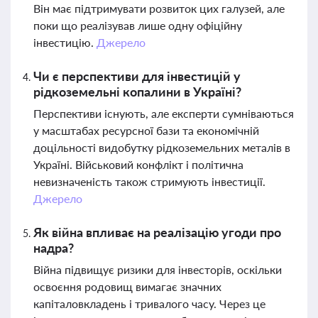
Він має підтримувати розвиток цих галузей, але
поки що реалізував лише одну офіційну
інвестицію.
Джерело
Чи є перспективи для інвестицій у
рідкоземельні копалини в Україні?
Перспективи існують, але експерти сумніваються
у масштабах ресурсної бази та економічній
доцільності видобутку рідкоземельних металів в
Україні. Військовий конфлікт і політична
невизначеність також стримують інвестиції.
Джерело
Як війна впливає на реалізацію угоди про
надра?
Війна підвищує ризики для інвесторів, оскільки
освоєння родовищ вимагає значних
капіталовкладень і тривалого часу. Через це