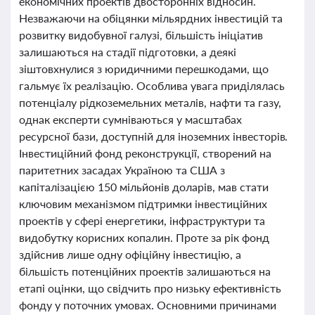
економічних проектів двосторонніх відносин.
Незважаючи на обіцянки мільярдних інвестицій та
розвитку видобувної галузі, більшість ініціатив
залишаються на стадії підготовки, а деякі
зіштовхнулися з юридичними перешкодами, що
гальмує їх реалізацію. Особлива увага приділялась
потенціалу рідкоземельних металів, нафти та газу,
однак експерти сумніваються у масштабах
ресурсної бази, доступній для іноземних інвесторів.
Інвестиційний фонд реконструкції, створений на
паритетних засадах Україною та США з
капіталізацією 150 мільйонів доларів, мав стати
ключовим механізмом підтримки інвестиційних
проектів у сфері енергетики, інфраструктури та
видобутку корисних копалин. Проте за рік фонд
здійснив лише одну офіційну інвестицію, а
більшість потенційних проектів залишаються на
етапі оцінки, що свідчить про низьку ефективність
фонду у поточних умовах. Основними причинами