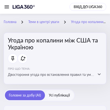
ВХІД ДО LIGA360
Головна
Теми в центрі уваги
Угода про копалини між США та Україною
Угода про копалини між США та
Україною
ПРО ЩО ТЕМА:
Двостороння угода про встановлення правил та умов
Інвестиційного фонду відбудови, яка може мати
значний вплив на бізнес-середовище та економічні
перспективи України
Головне за добу (AI)
Усі публікації