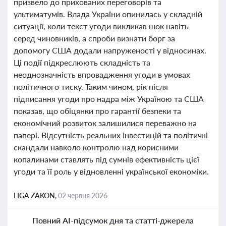
призвело до прихованих переговорів та
ультиматумів. Влада України опинилась у складній
ситуації, коли текст угоди викликав шок навіть
серед чиновників, а спроби визнати борг за
допомогу США додали напруженості у відносинах.
Ці події підкреслюють складність та
неоднозначність впровадження угоди в умовах
політичного тиску. Таким чином, рік після
підписання угоди про надра між Україною та США
показав, що обіцянки про гарантії безпеки та
економічний розвиток залишилися переважно на
папері. Відсутність реальних інвестицій та політичні
скандали навколо контролю над корисними
копалинами ставлять під сумнів ефективність цієї
угоди та її роль у відновленні української економіки.
LIGA ZAKON,
02 червня 2026
Повний AI-підсумок дня та статті-джерела