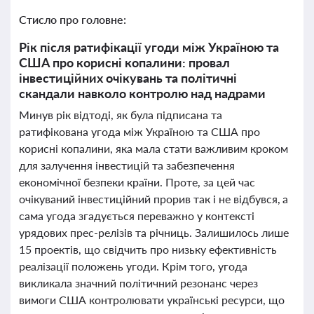
Стисло про головне:
Рік після ратифікації угоди між Україною та
США про корисні копалини: провал
інвестиційних очікувань та політичні
скандали навколо контролю над надрами
Минув рік відтоді, як була підписана та
ратифікована угода між Україною та США про
корисні копалини, яка мала стати важливим кроком
для залучення інвестицій та забезпечення
економічної безпеки країни. Проте, за цей час
очікуваний інвестиційний прорив так і не відбувся, а
сама угода згадується переважно у контексті
урядових прес-релізів та річниць. Залишилось лише
15 проектів, що свідчить про низьку ефективність
реалізації положень угоди. Крім того, угода
викликала значний політичний резонанс через
вимоги США контролювати українські ресурси, що