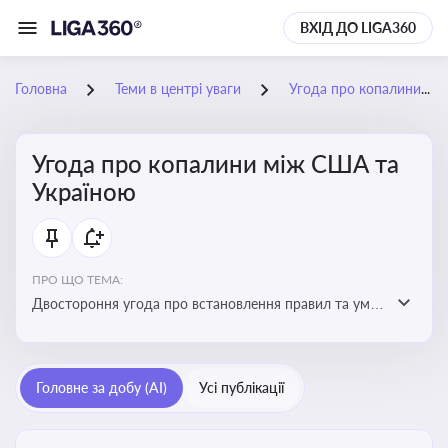
ВХІД ДО LIGA360
Головна
Теми в центрі уваги
Угода про копалини між США та Україною
Угода про копалини між США та
Україною
ПРО ЩО ТЕМА:
Двостороння угода про встановлення правил та умов
Інвестиційного фонду відбудови, яка може мати
значний вплив на бізнес-середовище та економічні
перспективи України
Головне за добу (AI)
Усі публікації