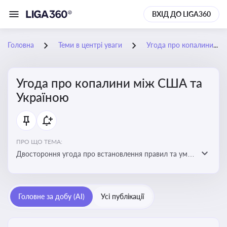
ВХІД ДО LIGA360
Головна
Теми в центрі уваги
Угода про копалини між США та Україною
Угода про копалини між США та
Україною
ПРО ЩО ТЕМА:
Двостороння угода про встановлення правил та умов
Інвестиційного фонду відбудови, яка може мати
значний вплив на бізнес-середовище та економічні
перспективи України
Головне за добу (AI)
Усі публікації