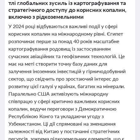
тлі глобальних зусиль із картографування та
стратегічного доступу до корисних копалин,
включно з рідкоземельними
У 2024 році відбуваються важливі події у сфері
корисних копалин на міжнародному рівні. Єгипет
розпочинає перше за понад 40 років масштабне
картографування родовищ із застосуванням
сучасних авіаційних та геофізичних технологій. Це
має на меті створити точну базу даних для
залучення іноземних інвестицій у гірничодобувний
сектор, що свідчить про зростаючий інтерес до
розвитку цієї галузі у країнах, багатих на мінерали.
Паралельно США активізують міжнародну
співпрацю у сфері критично важливих корисних
копалин, ведучи переговори з Демократичною
Республікою Конго та укладаючи угоду з
Узбекистаном. Ці дії спрямовані на зменшення
залежності від Китаю у постачанні стратегічних
ресурсів, зокрема рідкоземельних елементів, що є