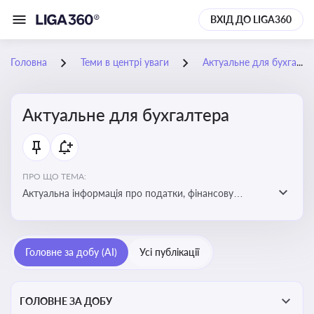
ВХІД ДО LIGA360
Головна
Теми в центрі уваги
Актуальне для бухгалтера
Актуальне для бухгалтера
ПРО ЩО ТЕМА:
Актуальна інформація про податки, фінансову
звітність, зміни в законодавстві, бухгалтерський облік
і державні вимоги, які впливають на роботу
підприємств
Головне за добу (AI)
Усі публікації
ГОЛОВНЕ ЗА ДОБУ