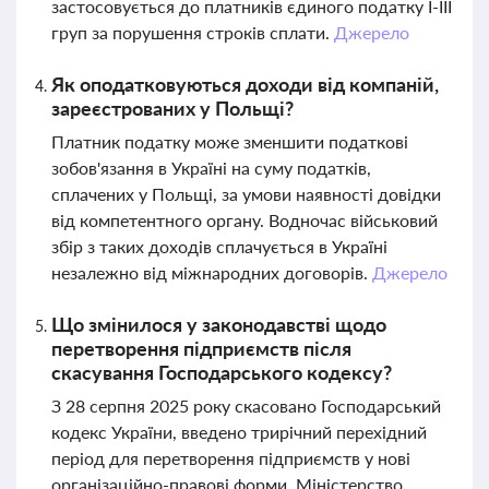
застосовується до платників єдиного податку І-ІІІ
груп за порушення строків сплати.
Джерело
Як оподатковуються доходи від компаній,
зареєстрованих у Польщі?
Платник податку може зменшити податкові
зобов'язання в Україні на суму податків,
сплачених у Польщі, за умови наявності довідки
від компетентного органу. Водночас військовий
збір з таких доходів сплачується в Україні
незалежно від міжнародних договорів.
Джерело
Що змінилося у законодавстві щодо
перетворення підприємств після
скасування Господарського кодексу?
З 28 серпня 2025 року скасовано Господарський
кодекс України, введено трирічний перехідний
період для перетворення підприємств у нові
організаційно-правові форми. Міністерство