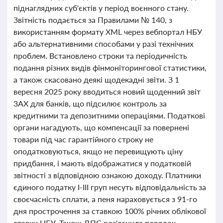
піднаглядних суб'єктів у період воєнного стану.
Звітність подається за Правилами № 140, з
використанням формату XML через вебпортал НБУ
або альтернативними способами у разі технічних
проблем. Встановлено строки та періодичність
подання різних видів фінмоніторингової статистики,
а також скасовано деякі щодекадні звіти. З 1
вересня 2025 року вводиться новий щоденний звіт
3AX для банків, що підсилює контроль за
кредитними та депозитними операціями. Податкові
органи нагадують, що компенсації за повернені
товари під час гарантійного строку не
оподатковуються, якщо не перевищують ціну
придбання, і мають відображатися у податковій
звітності з відповідною ознакою доходу. Платники
єдиного податку І-ІІІ груп несуть відповідальність за
своєчасність сплати, а пеня нараховується з 91-го
дня прострочення за ставкою 100% річних облікової
ставки НБУ. Також ДПС роз'яснила порядок