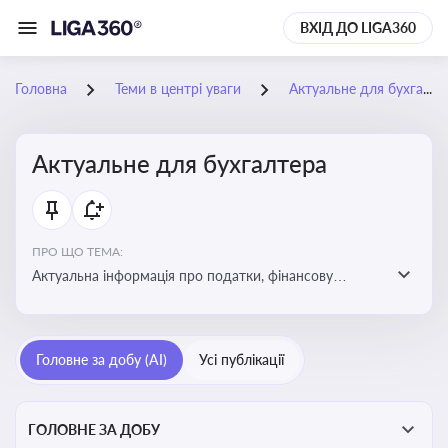
ВХІД ДО LIGA360
Головна
Теми в центрі уваги
Актуальне для бухгалтера
Актуальне для бухгалтера
ПРО ЩО ТЕМА:
Актуальна інформація про податки, фінансову
звітність, зміни в законодавстві, бухгалтерський облік
і державні вимоги, які впливають на роботу
підприємств
Головне за добу (AI)
Усі публікації
ГОЛОВНЕ ЗА ДОБУ