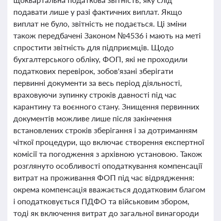
подавати лише у разі фактичних виплат. Якщо
виплат не було, звітність не подається. Ці зміни
також передбачені Законом №4536 і мають на меті
спростити звітність для підприємців. Щодо
бухгалтерського обліку, ФОП, які не проходили
податкових перевірок, зобов'язані зберігати
первинні документи за весь період діяльності,
враховуючи зупинку строків давності під час
карантину та воєнного стану. Знищення первинних
документів можливе лише після закінчення
встановлених строків зберігання і за дотриманням
чіткої процедури, що включає створення експертної
комісії та погодження з архівною установою. Також
розглянуто особливості оподаткування компенсації
витрат на проживання ФОП під час відрядження:
окрема компенсація вважається додатковим благом
і оподатковується ПДФО та військовим збором,
тоді як включення витрат до загальної винагороди