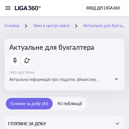
ВХІД ДО LIGA360
Головна
Теми в центрі уваги
Актуальне для бухгалтера
Актуальне для бухгалтера
ПРО ЩО ТЕМА:
Актуальна інформація про податки, фінансову
звітність, зміни в законодавстві, бухгалтерський облік
і державні вимоги, які впливають на роботу
підприємств
Головне за добу (AI)
Усі публікації
ГОЛОВНЕ ЗА ДОБУ