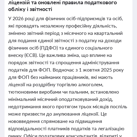
ліцензій та оновлені правила податкового
обліку і звітності
У 2026 році для фізичних осіб-підприємців та осіб,
які провадять незалежну професійну діяльність,
змінено звітний період з місячного на квартальний
для подання єдиної звітності з податку на доходи
фізичних осіб (ПДФО) та єдиного соціального
внеску (ЄСВ). Це важлива зміна, що вплине на
порядок звітності та спрощення адміністрування
податків для ФОП. Водночас з 1 жовтня 2025 року
для ФОП без найманих працівників, які мають
ліцензії на роздрібну торгівлю алкоголем,
тютюновими виробами чи пальним, встановлено
мінімальний місячний оподатковуваний дохід,
недотримання якого протягом трьох місяців поспіль
може призвести до анулювання ліцензії. Це
нововведення спрямоване на підвищення
відповідальності платників податків та легалізацію
ринку. Офіси податкових консультантів, відкриті у