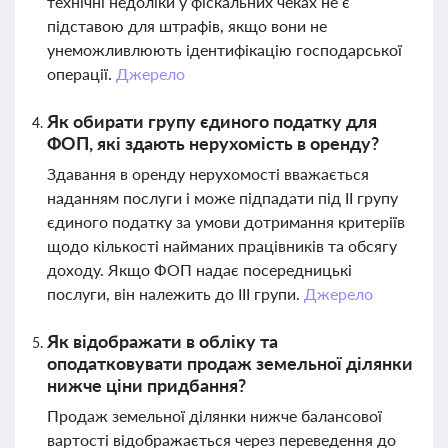
технічні недоліки у фіскальних чеках не є
підставою для штрафів, якщо вони не
унеможливлюють ідентифікацію господарської
операції.
Джерело
Як обирати групу єдиного податку для
ФОП, які здають нерухомість в оренду?
Здавання в оренду нерухомості вважається
наданням послуги і може підпадати під ІІ групу
єдиного податку за умови дотримання критеріїв
щодо кількості найманих працівників та обсягу
доходу. Якщо ФОП надає посередницькі
послуги, він належить до ІІІ групи.
Джерело
Як відображати в обліку та
оподатковувати продаж земельної ділянки
нижче ціни придбання?
Продаж земельної ділянки нижче балансової
вартості відображається через переведення до