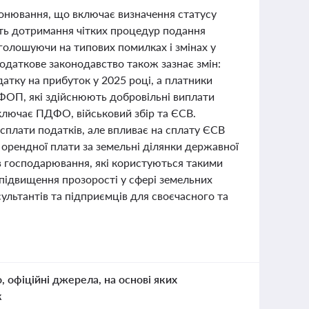
ронювання, що включає визначення статусу
сть дотримання чітких процедур подання
голошуючи на типових помилках і змінах у
одаткове законодавство також зазнає змін:
атку на прибуток у 2025 році, а платники
 ФОП, які здійснюють добровільні виплати
ключає ПДФО, військовий збір та ЄСВ.
сплати податків, але впливає на сплату ЄСВ
 орендної плати за земельні ділянки державної
ів господарювання, які користуються такими
 підвищення прозорості у сфері земельних
сультантів та підприємців для своєчасного та
о, офіційні джерела, на основі яких
к