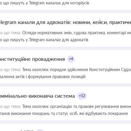
о що пишуть у Telegram каналах для нотаріусів
elegram канали для адвокатів: новини, кейси, практич
о що тема:
Огляди нормативних змін, судова практика, коментарі екс
о що пишуть у Telegram каналах для адвокатів
онституційне провадження
+4
о що тема:
Тема охоплює порядок здійснення Конституційним Судом
валення актів і формування правових позицій
римінально-виконавча система
+12
о що тема:
Тема охоплює організацію та правове регулювання викона
танов виконання покарань та статус осіб, які відбувають покарання