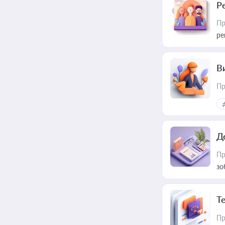
Р
Пр
ре
В
Пр
Д
Пр
зо
T
Пр