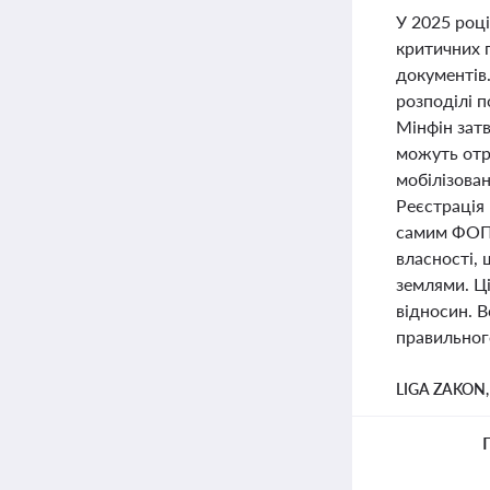
У 2025 роц
критичних 
документів
розподілі 
Мінфін затв
можуть отр
мобілізова
Реєстрація
самим ФОП.
власності,
землями. Ці
відносин. В
правильног
LIGA ZAKON