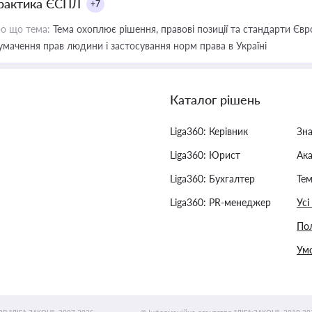
рактика ЄСПЛ
+7
о що тема:
Тема охоплює рішення, правові позиції та стандарти Євр
умачення прав людини і застосування норм права в Україні
Каталог рішень
Liga360: Керівник
Зн
Liga360: Юрист
Ак
Liga360: Бухгалтер
Тем
Liga360: PR-менеджер
Усі
Пол
Умо