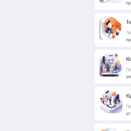
пр
T
Пр
пр
К
Пр
ух
К
Пр
ус