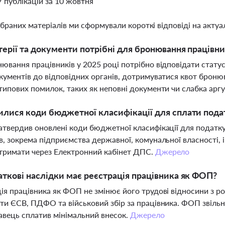
7 публікацій за 10 жовтня
ібраних матеріалів ми сформували короткі відповіді на актуал
терії та документи потрібні для бронювання працівник
ювання працівників у 2025 році потрібно відповідати стату
кументів до відповідних органів, дотримуватися квот броню
типових помилок, таких як неповні документи чи слабка арг
илися коди бюджетної класифікації для сплати подат
атвердив оновлені коди бюджетної класифікації для податку н
в, зокрема підприємства державної, комунальної власності, ін
тримати через Електронний кабінет ДПС.
Джерело
аткові наслідки має реєстрація працівника як ФОП?
ія працівника як ФОП не змінює його трудові відносини з
ти ЄСВ, ПДФО та військовий збір за працівника. ФОП звільня
вець сплатив мінімальний внесок.
Джерело