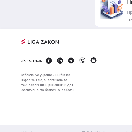
П
Пр
тл
Зв'язатися:
забезпечує український бізнес
інформацією, аналітикою та
технологічними рішеннями для
ефективної та безпечної роботи.