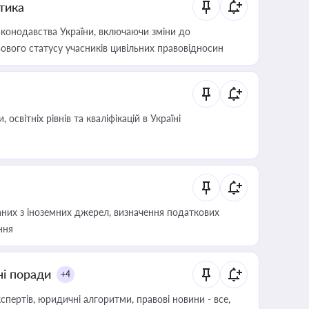
итика
конодавства України, включаючи зміни до
ового статусу учасників цивільних правовідносин
світніх рівнів та кваліфікацій в Україні
аних з іноземних джерел, визначення податкових
ння
ні поради
+4
пертів, юридичні алгоритми, правові новини - все,