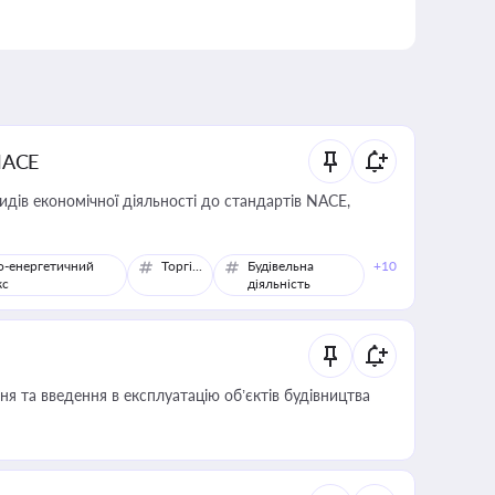
NACE
идів економічної діяльності до стандартів NACE,
о-енергетичний
Торгівля
Будівельна
+10
кс
діяльність
я та введення в експлуатацію об’єктів будівництва