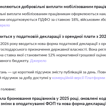
мляються добровільні виплати мобілізованим праців
ьні виплати мобілізованим працівникам оформлюються наказ
они оподатковуються ПДФО за ставкою 18%, військовим збо
ерело
иться у податковій декларації з орендної плати з 20
я 2026 року вводиться нова форма податкової декларації з ор
господарського призначення державної власності. Вона рег
на ставка якої становитиме 12% нормативної грошової оцін
авного бюджету.
Джерело
тань — це короткий підсумок змісту публікацій за день. По
 підсумок за добу доступні у
комерційній версії Платформи
 головне:
ила бронювання працівників у 2025 році, оновлені ко
 зміни в оподаткуванні ФОП та нова форма декларації