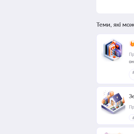
Теми, які мож
Пр
он
З
Пр