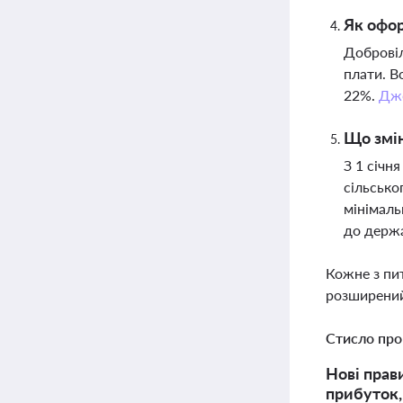
Як офор
Добровіл
плати. В
22%.
Дж
Що змін
З 1 січн
сільсько
мінімаль
до держ
Кожне з пи
розширений
Стисло про
Нові прав
прибуток,