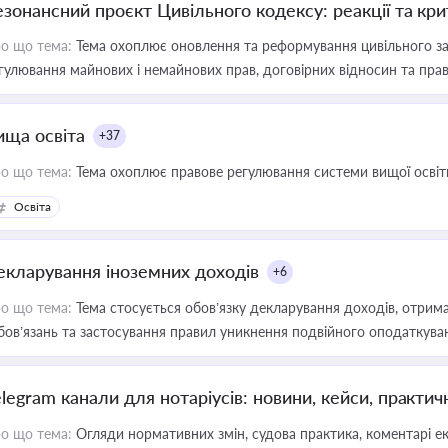
езонансний проєкт Цивільного кодексу: реакції та кр
о що тема:
Тема охоплює оновлення та реформування цивільного за
гулювання майнових і немайнових прав, договірних відносин та прав
ища освіта
+37
о що тема:
Тема охоплює правове регулювання системи вищої освіти, о
Освіта
екларування іноземних доходів
+6
о що тема:
Тема стосується обов’язку декларування доходів, отрим
бов’язань та застосування правил уникнення подвійного оподаткува
elegram канали для нотаріусів: новини, кейси, практич
о що тема:
Огляди нормативних змін, судова практика, коментарі екс