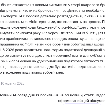
і бізнес стикається з новими викликами у сфері кадрового б
підприємств, квоти на бронювання працівників та необхідні
. Експерти TAX Podcast детально розглядають ці питання, на
повноважень між міністерствами, що впливають на процес. П
ердив оновлені коди бюджетної класифікації для сплати под
имувати реквізити рахунків через Електронний кабінет. Для
ним працівникам, встановлено порядок оподаткування, що в
 працівника як ФОП не змінює обов’язків роботодавця щодо 
 З 2026 року вводиться нова форма податкової декларації з
 що регламентує порядок сплати орендної плати для суб’єкт
 зміни спрямовані на удосконалення податкової звітності та
сі ці нововведення важливі для бухгалтерів, податкових кон
о виконання податкових зобов’язань.
,
10 жовтня 2025
Повний AI-огляд дня та посилання на всі новини, статті, віде
сформований цей підсумо