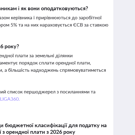
никам і як вони оподатковуються?
ом керівника і прирівнюються до заробітної
ром 5% та на них нараховується ЄСВ за ставкою
26 року?
ендної плати за земельні ділянки
ламентує порядок сплати орендної плати,
ки, а більшість надходжень спрямовуватиметься
вний список першоджерел з посиланнями та
 LIGA360.
ди бюджетної класифікації для податку на
 з орендної плати з 2026 року