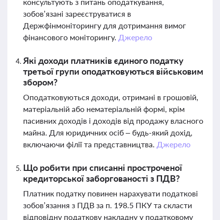
консультують з питань оподаткування,
зобов’язані зареєструватися в
Держфінмоніторингу для дотримання вимог
фінансового моніторингу.
Джерело
Які доходи платників єдиного податку
третьої групи оподатковуються військовим
збором?
Оподатковуються доходи, отримані в грошовій,
матеріальній або нематеріальній формі, крім
пасивних доходів і доходів від продажу власного
майна. Для юридичних осіб – будь-який дохід,
включаючи філії та представництва.
Джерело
Що робити при списанні простроченої
кредиторської заборгованості з ПДВ?
Платник податку повинен нарахувати податкові
зобов’язання з ПДВ за п. 198.5 ПКУ та скласти
відповідну податкову накладну у податковому