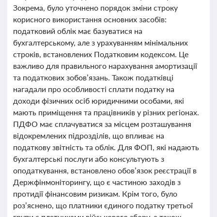
Зокрема, було уточнено порядок зміни строку
корисного використання основних засобів:
податковий облік має базуватися на
бухгалтерському, але з урахуванням мінімальних
строків, встановлених Податковим кодексом. Це
важливо для правильного нарахування амортизації
та податкових зобов’язань. Також податківці
нагадали про особливості сплати податку на
доходи фізичних осіб юридичними особами, які
мають приміщення та працівників у різних регіонах.
ПДФО має сплачуватися за місцем розташування
відокремлених підрозділів, що впливає на
податкову звітність та облік. Для ФОП, які надають
бухгалтерські послуги або консультують з
оподаткування, встановлено обов’язок реєстрації в
Держфінмоніторингу, що є частиною заходів з
протидії фінансовим ризикам. Крім того, було
роз’яснено, що платники єдиного податку третьої
групи є платниками військового збору, а також