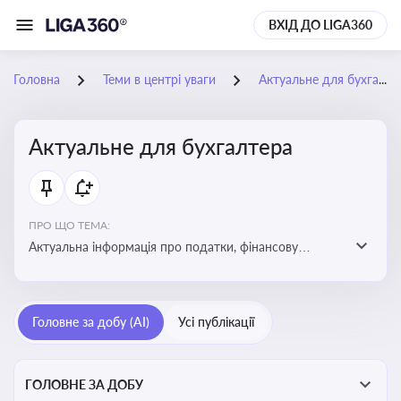
ВХІД ДО LIGA360
Головна
Теми в центрі уваги
Актуальне для бухгалтера
Актуальне для бухгалтера
ПРО ЩО ТЕМА:
Актуальна інформація про податки, фінансову
звітність, зміни в законодавстві, бухгалтерський облік
і державні вимоги, які впливають на роботу
підприємств
Головне за добу (AI)
Усі публікації
ГОЛОВНЕ ЗА ДОБУ