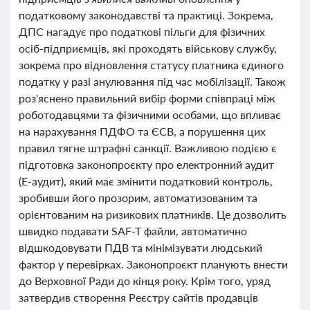
податковому законодавстві та практиці. Зокрема,
ДПС нагадує про податкові пільги для фізичних
осіб-підприємців, які проходять військову службу,
зокрема про відновлення статусу платника єдиного
податку у разі анулювання під час мобілізації. Також
роз'яснено правильний вибір форми співпраці між
роботодавцями та фізичними особами, що впливає
на нарахування ПДФО та ЄСВ, а порушення цих
правил тягне штрафні санкції. Важливою подією є
підготовка законопроєкту про електронний аудит
(Е-аудит), який має змінити податковий контроль,
зробивши його прозорим, автоматизованим та
орієнтованим на ризикових платників. Це дозволить
швидко подавати SAF-T файли, автоматично
відшкодовувати ПДВ та мінімізувати людський
фактор у перевірках. Законопроєкт планують внести
до Верховної Ради до кінця року. Крім того, уряд
затвердив створення Реєстру сайтів продавців