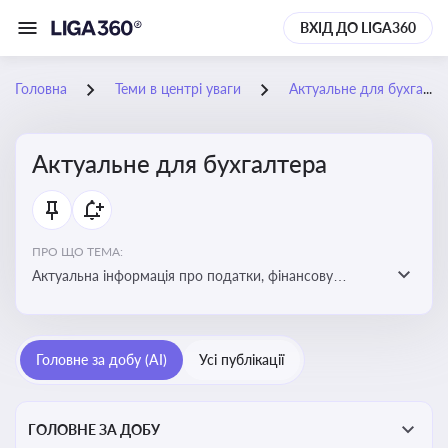
ВХІД ДО LIGA360
Головна
Теми в центрі уваги
Актуальне для бухгалтера
Актуальне для бухгалтера
ПРО ЩО ТЕМА:
Актуальна інформація про податки, фінансову
звітність, зміни в законодавстві, бухгалтерський облік
і державні вимоги, які впливають на роботу
підприємств
Головне за добу (AI)
Усі публікації
ГОЛОВНЕ ЗА ДОБУ