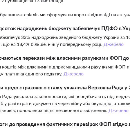
12 публікацій за 13 листопада
ібраних матеріалів ми сформували короткі відповіді на актуал
дсоток надходжень бюджету забезпечує ПДФО в Укра
езпечує 33% надходжень зведеного бюджету України за 10 
, що на 18,4% більше, ніж у попередньому році.
Джерело
ючаються перекази між власними рахунками ФОП до 
 коштів між власними підприємницькими рахунками ФОП пі
у платника єдиного податку.
Джерело
ни щодо страхового стажу ухвалила Верховна Рада у 
 Рада ухвалила законопроєкти, які передбачають підтвердж
іб у разі втрати документів через війну або окупацію, а так
івників, поновлених після незаконного звільнення.
Джерело
оги до проведення фактичних перевірок ФОП згідно 