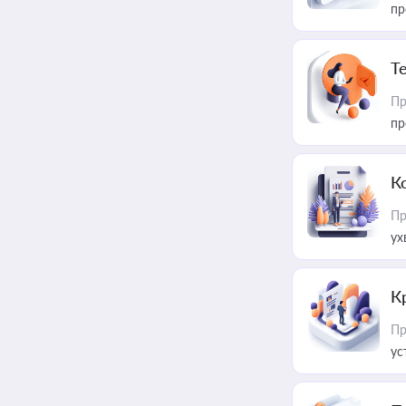
пр
T
Пр
пр
К
Пр
ух
К
Пр
ус