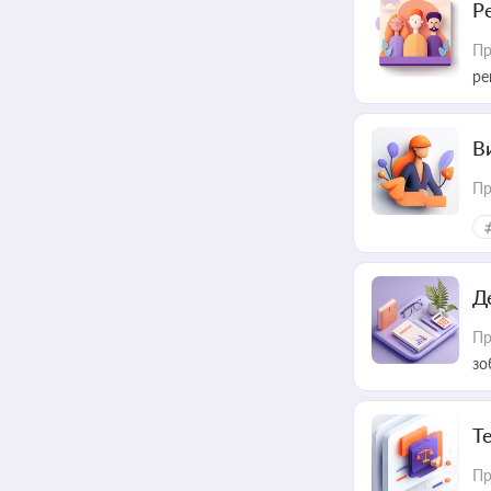
Р
Пр
ре
В
Пр
Д
Пр
зо
T
Пр