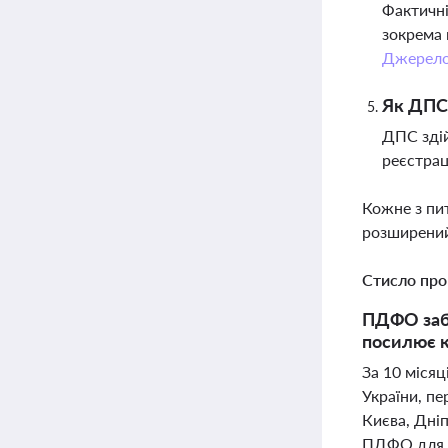
Фактичні
зокрема 
Джерел
Як ДПС 
ДПС здій
реєстрац
Кожне з пи
розширений
Стисло про
ПДФО забе
посилює к
За 10 міся
України, пе
Києва, Дні
ПДФО для ф