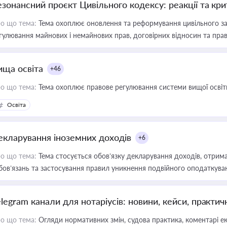
езонансний проєкт Цивільного кодексу: реакції та кр
о що тема:
Тема охоплює оновлення та реформування цивільного за
гулювання майнових і немайнових прав, договірних відносин та прав
ища освіта
+46
о що тема:
Тема охоплює правове регулювання системи вищої освіти, о
Освіта
екларування іноземних доходів
+6
о що тема:
Тема стосується обов’язку декларування доходів, отрим
бов’язань та застосування правил уникнення подвійного оподаткува
elegram канали для нотаріусів: новини, кейси, практич
о що тема:
Огляди нормативних змін, судова практика, коментарі екс