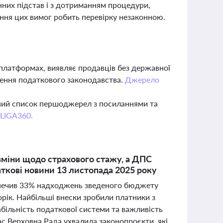
них підстав і з дотриманням процедури,
ння цих вимог робить перевірку незаконною.
 платформах, виявляє продавців без державної
ушення податкового законодавства.
Джерело
вний список першоджерел з посиланнями та
 LIGA360.
міни щодо страхового стажу, а ДПС
ткові новини 13 листопада 2025 року
езпечив 33% надходжень зведеного бюджету
орік. Найбільші внески зробили платники з
більність податкової системи та важливість
с Верховна Рада ухвалила законопроєкти, які