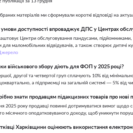
2 публікації за 13 грудня
ібраних матеріалів ми сформували короткі відповіді на актуал
і умови доступності впроваджує ДПС у Центрах обсл
аштовує Центри обслуговування пандусами, підйомниками,
 для маломобільних відвідувачів, а також створює дитячі к
Джерело
вки військового збору діють для ФОП у 2025 році?
шої, другої та четвертої груп сплачують 10% від мінімальн
оквартально, а підприємці на загальній системі — 5% від ч
ібно знати продавцям підакцизних товарів про нові 
ня 2025 року продавці повинні дотримуватися вимог щодо се
го місячного оподатковуваного доходу, щоб уникнути пору
тківці Харківщини оцінюють використання електронн