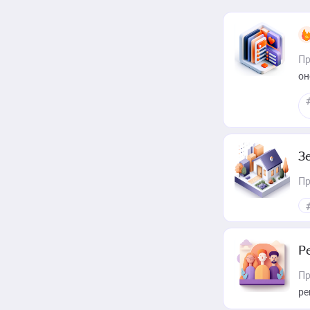
Пр
он
З
Пр
Р
Пр
ре