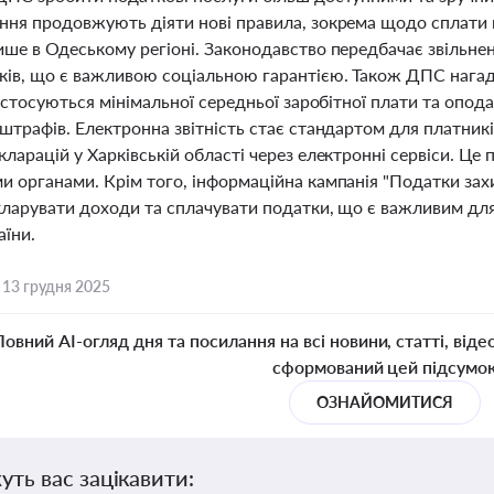
ня продовжують діяти нові правила, зокрема щодо сплати ві
ше в Одеському регіоні. Законодавство передбачає звільнен
ків, що є важливою соціальною гарантією. Також ДПС нагад
і стосуються мінімальної середньої заробітної плати та оп
штрафів. Електронна звітність стає стандартом для платникі
ларацій у Харківській області через електронні сервіси. Це 
и органами. Крім того, інформаційна кампанія "Податки зах
кларувати доходи та сплачувати податки, що є важливим для
аїни.
,
13 грудня 2025
Повний AI-огляд дня та посилання на всі новини, статті, віде
сформований цей підсумо
ОЗНАЙОМИТИСЯ
уть вас зацікавити: