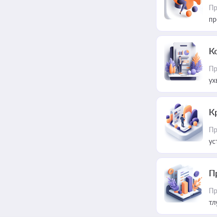
Пр
пр
К
Пр
ух
К
Пр
ус
П
Пр
тл