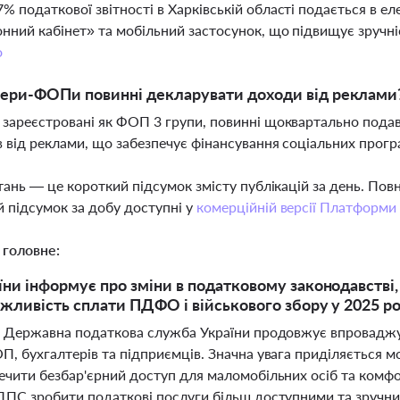
% податкової звітності в Харківській області подається в е
нний кабінет» та мобільний застосунок, що підвищує зручні
о
гери-ФОПи повинні декларувати доходи від реклами
 зареєстровані як ФОП 3 групи, повинні щоквартально подав
в від реклами, що забезпечує фінансування соціальних прогр
тань — це короткий підсумок змісту публікацій за день. По
 підсумок за добу доступні у
комерційній версії Платформи
 головне:
ни інформує про зміни в податковому законодавстві, 
жливість сплати ПДФО і військового збору у 2025 ро
і Державна податкова служба України продовжує впроваджув
, бухгалтерів та підприємців. Значна увага приділяється мо
чити безбар'єрний доступ для маломобільних осіб та комфор
ДПС зробити податкові послуги більш доступними та зручними