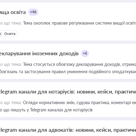
ища освіта
+46
о що тема:
Тема охоплює правове регулювання системи вищої освіти, о
Освіта
екларування іноземних доходів
+6
о що тема:
Тема стосується обов’язку декларування доходів, отрим
бов’язань та застосування правил уникнення подвійного оподаткува
elegram канали для нотаріусів: новини, кейси, практич
о що тема:
Огляди нормативних змін, судова практика, коментарі екс
о що пишуть у Telegram каналах для нотаріусів
elegram канали для адвокатів: новини, кейси, практич