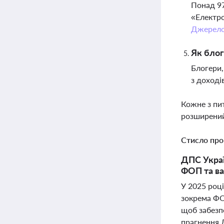
Понад 97
«Електро
Джерел
Як бло
Блогери,
з доході
Кожне з пи
розширений
Стисло про
ДПС Украї
ФОП та ва
У 2025 роц
зокрема ФОП
щоб забезпе
прагнення 