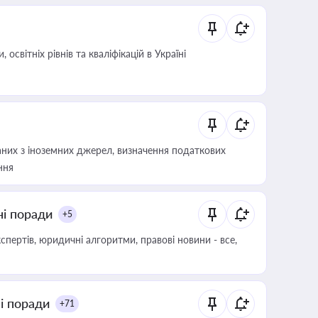
світніх рівнів та кваліфікацій в Україні
аних з іноземних джерел, визначення податкових
ння
ні поради
+5
пертів, юридичні алгоритми, правові новини - все,
ні поради
+71