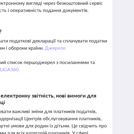
лектронному вигляді через безкоштовний сервіс
сть і оперативність подання документів.
?
ати податкові декларації та сплачувати податки
ам і оборони країни.
Джерело
вний список першоджерел з посиланнями та
 LIGA360.
електронну звітність, нові вимоги для
ці
ати важливі зміни для платників податків,
дернізації Центрів обслуговування платників,
тні умови для родин із дітьми. Це свідчить про
 для всіх категорій платників. У сфері