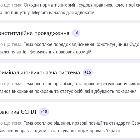
о що тема:
Огляди нормативних змін, судова практика, коментарі екс
о що пишуть у Telegram каналах для адвокатів
онституційне провадження
+6
о що тема:
Тема охоплює порядок здійснення Конституційним Судом
валення актів і формування правових позицій
римінально-виконавча система
+16
о що тема:
Тема охоплює організацію та правове регулювання викона
танов виконання покарань та статус осіб, які відбувають покарання
рактика ЄСПЛ
+18
о що тема:
Тема охоплює рішення, правові позиції та стандарти Євр
умачення прав людини і застосування норм права в Україні