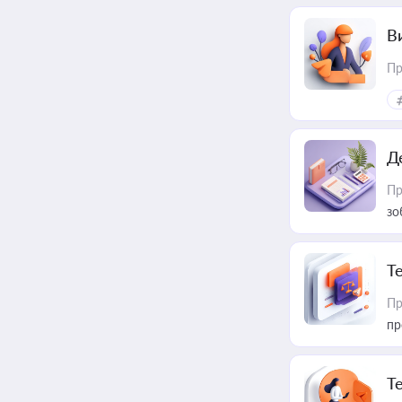
В
Пр
Д
Пр
зо
T
Пр
пр
T