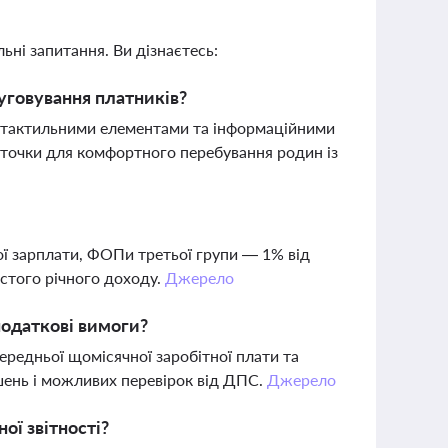
ьні запитання. Ви дізнаєтесь:
уговування платників?
 тактильними елементами та інформаційними
уточки для комфортного перебування родин із
ої зарплати, ФОПи третьої групи — 1% від
истого річного доходу.
Джерело
податкові вимоги?
редньої щомісячної заробітної плати та
шень і можливих перевірок від ДПС.
Джерело
ої звітності?