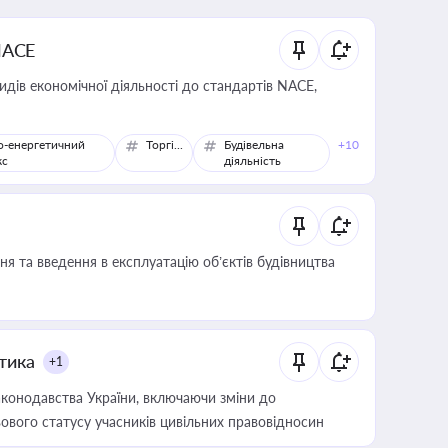
NACE
идів економічної діяльності до стандартів NACE,
о-енергетичний
Торгівля
Будівельна
+10
кс
діяльність
я та введення в експлуатацію об’єктів будівництва
итика
+1
конодавства України, включаючи зміни до
ового статусу учасників цивільних правовідносин