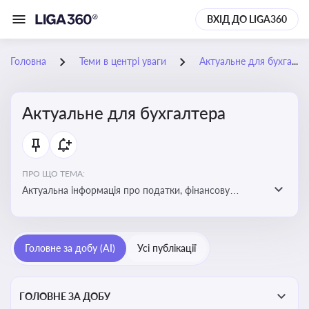
ВХІД ДО LIGA360
Головна
Теми в центрі уваги
Актуальне для бухгалтера
Актуальне для бухгалтера
ПРО ЩО ТЕМА:
Актуальна інформація про податки, фінансову
звітність, зміни в законодавстві, бухгалтерський облік
і державні вимоги, які впливають на роботу
підприємств
Головне за добу (AI)
Усі публікації
ГОЛОВНЕ ЗА ДОБУ