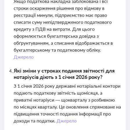
Якщо податкова накладна заблокована і всі
строки оскарження рішення про відмову в
реєстрації минули, підприємство має право
списати суму непідтвердженого податкового
кредиту з ПДВ на витрати. Для цього
оформлюється бухгалтерська довідка з
обґрунтуванням, а списання відображається в
бухгалтерському та податковому обліку.
Джерело
Які зміни у строках подання звітності для
нотаріусів діють з 1 січня 2026 року?
З 1 січня 2026 року державні нотаріальні контори
подають податкову звітність щомісяця, а
приватні нотаріуси — щокварталу з розбивкою
по місяцях кварталу. Це оновлення спрямоване на
підвищення точності подання інформації про
доходи та податки.
Джерело