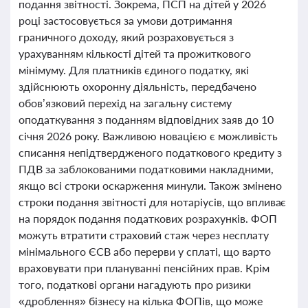
подання звітності. Зокрема, ПСП на дітей у 2026
році застосовується за умови дотримання
граничного доходу, який розраховується з
урахуванням кількості дітей та прожиткового
мінімуму. Для платників єдиного податку, які
здійснюють охоронну діяльність, передбачено
обов’язковий перехід на загальну систему
оподаткування з поданням відповідних заяв до 10
січня 2026 року. Важливою новацією є можливість
списання непідтвердженого податкового кредиту з
ПДВ за заблокованими податковими накладними,
якщо всі строки оскарження минули. Також змінено
строки подання звітності для нотаріусів, що впливає
на порядок подання податкових розрахунків. ФОП
можуть втратити страховий стаж через несплату
мінімального ЄСВ або перерви у сплаті, що варто
враховувати при плануванні пенсійних прав. Крім
того, податкові органи нагадують про ризики
«дроблення» бізнесу на кілька ФОПів, що може