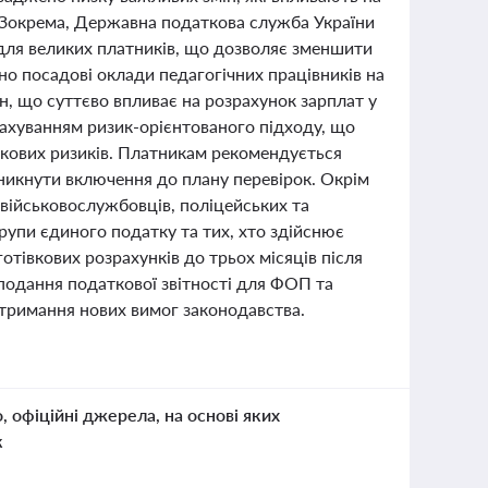
. Зокрема, Державна податкова служба України
для великих платників, що дозволяє зменшити
ено посадові оклади педагогічних працівників на
н, що суттєво впливає на розрахунок зарплат у
рахуванням ризик-орієнтованого підходу, що
ткових ризиків. Платникам рекомендується
уникнути включення до плану перевірок. Окрім
 військовослужбовців, поліцейських та
рупи єдиного податку та тих, хто здійснює
отівкових розрахунків до трьох місяців після
 подання податкової звітності для ФОП та
отримання нових вимог законодавства.
о, офіційні джерела, на основі яких
к