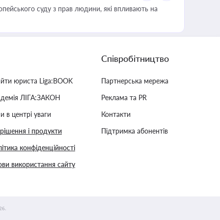
опейського суду з прав людини, які впливають на
Співробітництво
айти юриста Liga:BOOK
Партнерська мережа
адемія ЛІГА:ЗАКОН
Реклама та PR
и в центрі уваги
Контакти
 рішення і продукти
Підтримка абонентів
ітика конфіденційності
ви використання сайту
26.