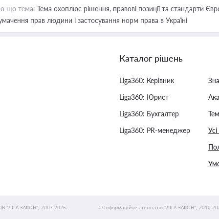
о що тема:
Тема охоплює рішення, правові позиції та стандарти Євр
умачення прав людини і застосування норм права в Україні
Каталог рішень
Liga360: Керівник
Зн
Liga360: Юрист
Ак
Liga360: Бухгалтер
Тем
Liga360: PR-менеджер
Усі
Пол
Умо
ОВ "ЛІГА ЗАКОН", 2007-2026.
© Інформаційне агентство "ЛІГА:ЗАКОН", 2010-20