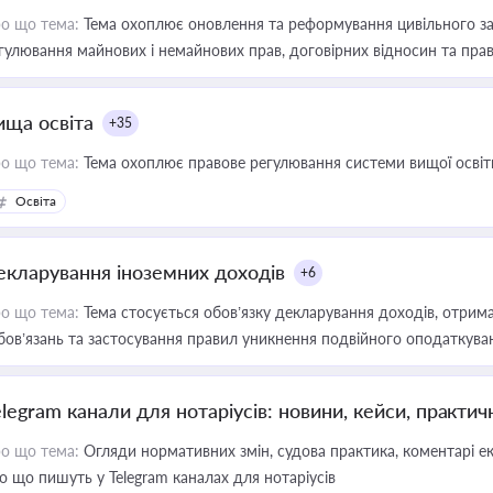
о що тема:
Тема охоплює оновлення та реформування цивільного за
гулювання майнових і немайнових прав, договірних відносин та прав
ища освіта
+35
о що тема:
Тема охоплює правове регулювання системи вищої освіти, о
Освіта
екларування іноземних доходів
+6
о що тема:
Тема стосується обов’язку декларування доходів, отрим
бов’язань та застосування правил уникнення подвійного оподаткува
elegram канали для нотаріусів: новини, кейси, практич
о що тема:
Огляди нормативних змін, судова практика, коментарі екс
о що пишуть у Telegram каналах для нотаріусів