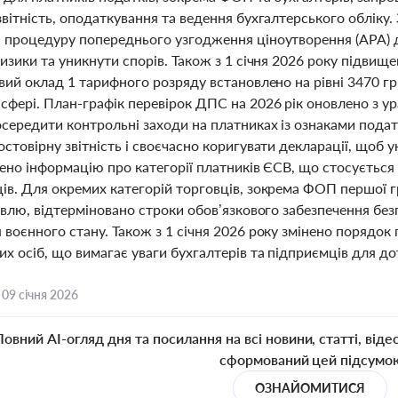
звітність, оподаткування та ведення бухгалтерського обліку
 процедуру попереднього узгодження ціноутворення (АРА) 
изики та уникнути спорів. Також з 1 січня 2026 року підвищ
вий оклад 1 тарифного розряду встановлено на рівні 3470 гр
сфері. План-графік перевірок ДПС на 2026 рік оновлено з у
осередити контрольні заходи на платниках із ознаками пода
стовірну звітність і своєчасно коригувати декларації, щоб 
ено інформацію про категорії платників ЄСВ, що стосується
ів. Для окремих категорій торговців, зокрема ФОП першої г
івлю, відтерміновано строки обов’язкового забезпечення безг
воєнного стану. Також з 1 січня 2026 року змінено порядок
их осіб, що вимагає уваги бухгалтерів та підприємців для д
,
09 січня 2026
Повний AI-огляд дня та посилання на всі новини, статті, віде
сформований цей підсумо
ОЗНАЙОМИТИСЯ