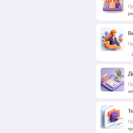
Пр
ре
В
Пр
Д
Пр
зо
T
Пр
пр