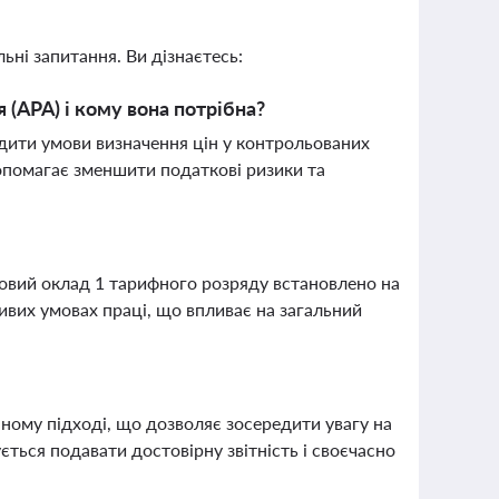
ьні запитання. Ви дізнаєтесь:
(АРА) і кому вона потрібна?
дити умови визначення цін у контрольованих
допомагає зменшити податкові ризики та
?
азовий оклад 1 тарифного розряду встановлено на
ивих умовах праці, що впливає на загальний
аному підході, що дозволяє зосередити увагу на
ься подавати достовірну звітність і своєчасно