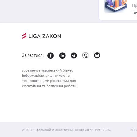
Пр
тл
Зв'язатися:
забезпечує український бізнес
інформацією, аналітикою та
технологічними рішеннями для
ефективної та безпечної роботи.
© ТОВ "інформаційно-аналітичний центр ЛІГА", 1991-2026.
© Т