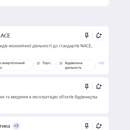
NACE
идів економічної діяльності до стандартів NACE,
о-енергетичний
Торгівля
Будівельна
+10
кс
діяльність
я та введення в експлуатацію об’єктів будівництва
итика
+3