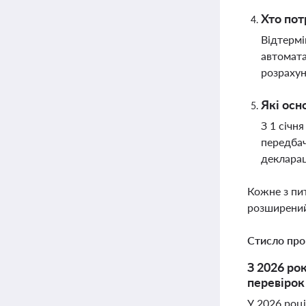
Хто пот
Відтермі
автомата
розрахун
Які осн
З 1 січн
передбач
деклара
Кожне з пи
розширений
Стисло про
З 2026 ро
перевірок
У 2026 році