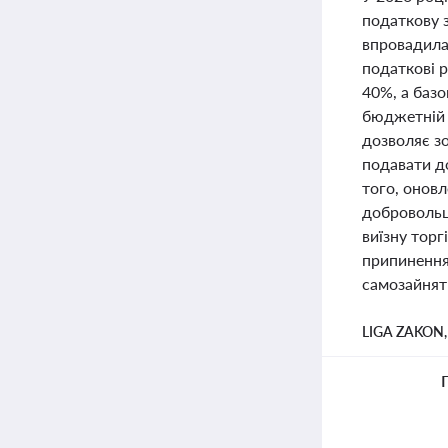
податкову 
впровадила
податкові р
40%, а базо
бюджетній 
дозволяє з
подавати до
того, оновл
добровольц
виїзну торг
припинення 
самозайнят
LIGA ZAKON