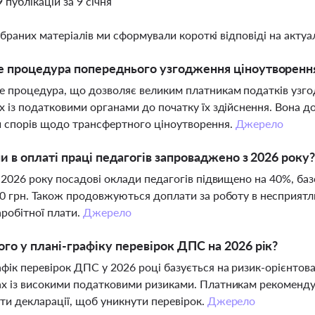
9 публікацій за 9 січня
ібраних матеріалів ми сформували короткі відповіді на актуал
 процедура попереднього узгодження ціноутворення 
 процедура, що дозволяє великим платникам податків узго
х із податковими органами до початку їх здійснення. Вона 
 спорів щодо трансфертного ціноутворення.
Джерело
ни в оплаті праці педагогів запроваджено з 2026 року
я 2026 року посадові оклади педагогів підвищено на 40%, б
70 грн. Також продовжуються доплати за роботу в несприятл
аробітної плати.
Джерело
го у плані-графіку перевірок ДПС на 2026 рік?
фік перевірок ДПС у 2026 році базується на ризик-орієнтов
х із високими податковими ризиками. Платникам рекомендуєт
ти декларації, щоб уникнути перевірок.
Джерело