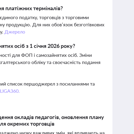
ня платіжних терміналів?
 єдиного податку, торговців з торговими
ну продукцію. Для них обов’язок безготівкових
у.
Джерело
ятих осіб з 1 січня 2026 року?
тності для ФОП і самозайнятих осіб. Зміни
хгалтерського обліку та своєчасність подання
вний список першоджерел з посиланнями та
 LIGA360.
щення окладів педагогів, оновлення плану
для окремих торговців
оваджено низку важливих змін, які впливають на