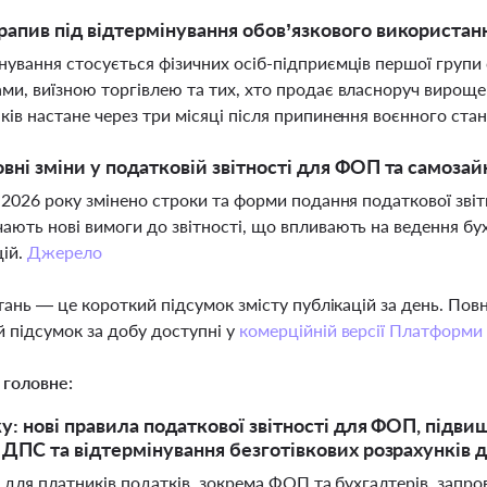
рапив під відтермінування обов’язкового використан
нування стосується фізичних осіб-підприємців першої групи
ми, виїзною торгівлею та тих, хто продає власноруч вироще
ків настане через три місяці після припинення воєнного стан
овні зміни у податковій звітності для ФОП та самозайн
я 2026 року змінено строки та форми подання податкової зві
ають нові вимоги до звітності, що впливають на ведення бу
цій.
Джерело
тань — це короткий підсумок змісту публікацій за день. По
 підсумок за добу доступні у
комерційній версії Платформи
 головне:
ку: нові правила податкової звітності для ФОП, підви
 ДПС та відтермінування безготівкових розрахунків 
 для платників податків, зокрема ФОП та бухгалтерів, запр