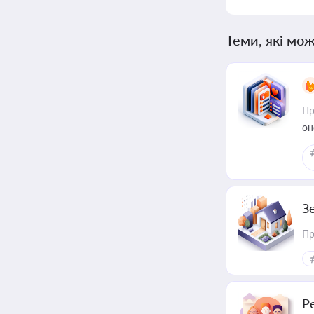
Теми, які мож
Пр
он
З
Пр
Р