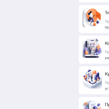
T
Пр
пр
К
Пр
ух
К
Пр
ус
П