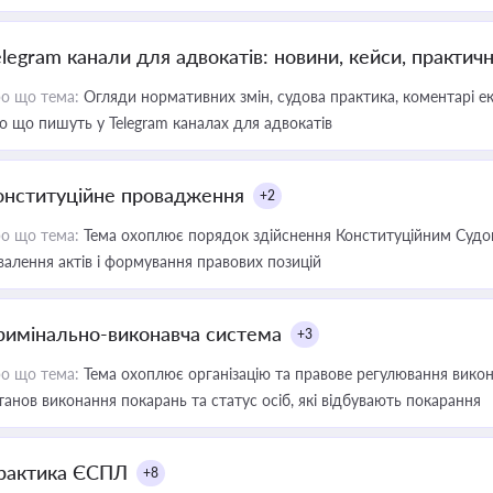
elegram канали для адвокатів: новини, кейси, практич
о що тема:
Огляди нормативних змін, судова практика, коментарі екс
о що пишуть у Telegram каналах для адвокатів
онституційне провадження
+2
о що тема:
Тема охоплює порядок здійснення Конституційним Судом
валення актів і формування правових позицій
римінально-виконавча система
+3
о що тема:
Тема охоплює організацію та правове регулювання викона
танов виконання покарань та статус осіб, які відбувають покарання
рактика ЄСПЛ
+8