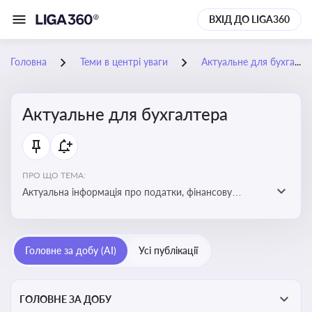
ВХІД ДО LIGA360
Головна
Теми в центрі уваги
Актуальне для бухгалтера
Актуальне для бухгалтера
ПРО ЩО ТЕМА:
Актуальна інформація про податки, фінансову
звітність, зміни в законодавстві, бухгалтерський облік
і державні вимоги, які впливають на роботу
підприємств
Головне за добу (AI)
Усі публікації
ГОЛОВНЕ ЗА ДОБУ