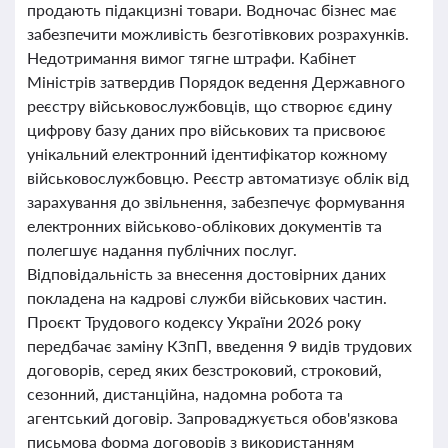
продають підакцизні товари. Водночас бізнес має
забезпечити можливість безготівкових розрахунків.
Недотримання вимог тягне штрафи. Кабінет
Міністрів затвердив Порядок ведення Державного
реєстру військовослужбовців, що створює єдину
цифрову базу даних про військових та присвоює
унікальний електронний ідентифікатор кожному
військовослужбовцю. Реєстр автоматизує облік від
зарахування до звільнення, забезпечує формування
електронних військово-облікових документів та
полегшує надання публічних послуг.
Відповідальність за внесення достовірних даних
покладена на кадрові служби військових частин.
Проєкт Трудового кодексу України 2026 року
передбачає заміну КЗпП, введення 9 видів трудових
договорів, серед яких безстроковий, строковий,
сезонний, дистанційна, надомна робота та
агентський договір. Запроваджується обов'язкова
письмова форма договорів з використанням