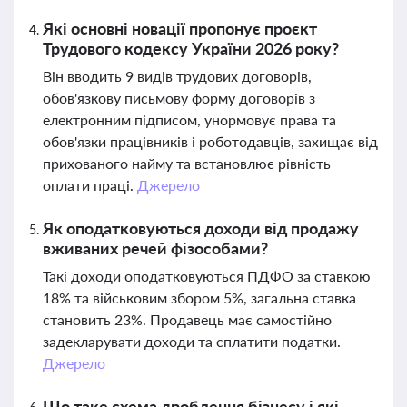
Які основні новації пропонує проєкт
Трудового кодексу України 2026 року?
Він вводить 9 видів трудових договорів,
обов'язкову письмову форму договорів з
електронним підписом, унормовує права та
обов'язки працівників і роботодавців, захищає від
прихованого найму та встановлює рівність
оплати праці.
Джерело
Як оподатковуються доходи від продажу
вживаних речей фізособами?
Такі доходи оподатковуються ПДФО за ставкою
18% та військовим збором 5%, загальна ставка
становить 23%. Продавець має самостійно
задекларувати доходи та сплатити податки.
Джерело
Що таке схема дроблення бізнесу і які