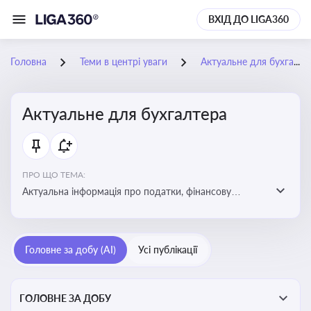
ВХІД ДО LIGA360
Головна
Теми в центрі уваги
Актуальне для бухгалтера
Актуальне для бухгалтера
ПРО ЩО ТЕМА:
Актуальна інформація про податки, фінансову
звітність, зміни в законодавстві, бухгалтерський облік
і державні вимоги, які впливають на роботу
підприємств
Головне за добу (AI)
Усі публікації
ГОЛОВНЕ ЗА ДОБУ