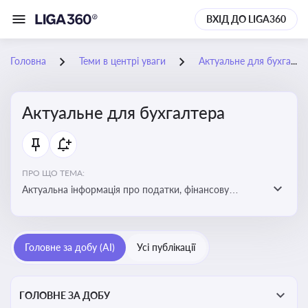
ВХІД ДО LIGA360
Головна
Теми в центрі уваги
Актуальне для бухгалтера
Актуальне для бухгалтера
ПРО ЩО ТЕМА:
Актуальна інформація про податки, фінансову
звітність, зміни в законодавстві, бухгалтерський облік
і державні вимоги, які впливають на роботу
підприємств
Головне за добу (AI)
Усі публікації
ГОЛОВНЕ ЗА ДОБУ