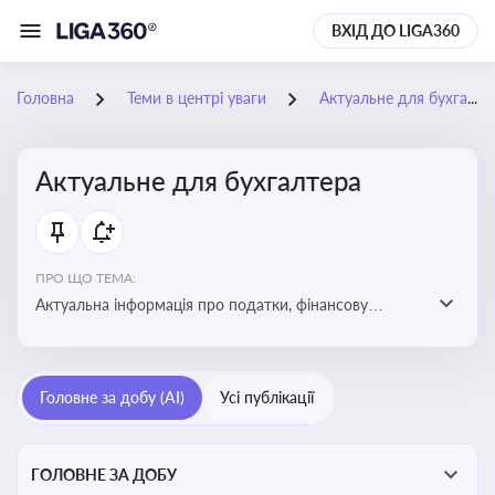
ВХІД ДО LIGA360
Головна
Теми в центрі уваги
Актуальне для бухгалтера
Актуальне для бухгалтера
ПРО ЩО ТЕМА:
Актуальна інформація про податки, фінансову
звітність, зміни в законодавстві, бухгалтерський облік
і державні вимоги, які впливають на роботу
підприємств
Головне за добу (AI)
Усі публікації
ГОЛОВНЕ ЗА ДОБУ