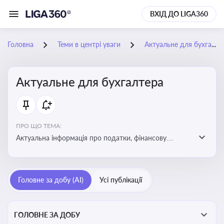
ВХІД ДО LIGA360
Головна
Теми в центрі уваги
Актуальне для бухгалтера
Актуальне для бухгалтера
ПРО ЩО ТЕМА:
Актуальна інформація про податки, фінансову
звітність, зміни в законодавстві, бухгалтерський облік
і державні вимоги, які впливають на роботу
підприємств
Головне за добу (AI)
Усі публікації
ГОЛОВНЕ ЗА ДОБУ