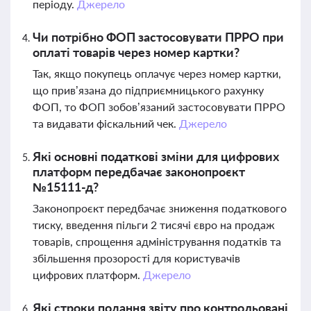
періоду.
Джерело
Чи потрібно ФОП застосовувати ПРРО при
оплаті товарів через номер картки?
Так, якщо покупець оплачує через номер картки,
що прив’язана до підприємницького рахунку
ФОП, то ФОП зобов’язаний застосовувати ПРРО
та видавати фіскальний чек.
Джерело
Які основні податкові зміни для цифрових
платформ передбачає законопроєкт
№15111-д?
Законопроєкт передбачає зниження податкового
тиску, введення пільги 2 тисячі євро на продаж
товарів, спрощення адміністрування податків та
збільшення прозорості для користувачів
цифрових платформ.
Джерело
Які строки подання звіту про контрольовані