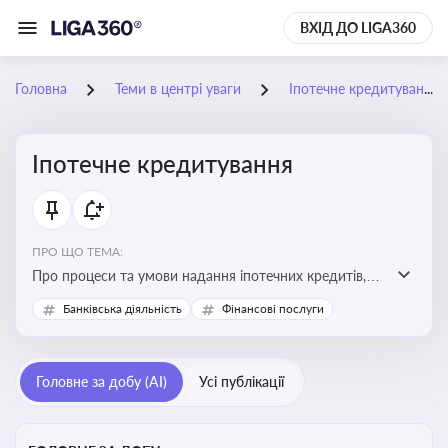
ВХІД ДО LIGA360
Головна
Теми в центрі уваги
Іпотечне кредитування
Іпотечне кредитування
ПРО ЩО ТЕМА:
Про процеси та умови надання іпотечних кредитів,
зміни у законодавстві та тенденції на ринку житла
Банківська діяльність
Фінансові послуги
Головне за добу (AI)
Усі публікації