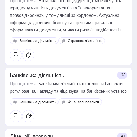
Про що тема:
Нотаріальні процедури, що забезпечують
юридичну чинність документів та їх використання в
правовідносинах, у тому числі за кордоном. Актуальна
інформація дозволяє бізнесу та юристам правильно
оформлювати документи, уникати ризиків недійсності та
забезпечувати їх належне прийняття органами влади та
Банківська діяльність
Страхова діяльність
контрагентами
Банківська діяльність
+26
Про що тема:
Банківська діяльність охоплює всі аспекти
регулювання, нагляду та ліцензування банківських установ
Банківська діяльність
Фінансові послуги
Ліцензії, дозволи
+41