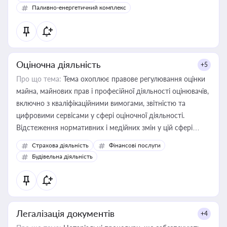
Паливно-енергетичний комплекс
Оціночна діяльність
+5
Про що тема:
Тема охоплює правове регулювання оцінки
майна, майнових прав і професійної діяльності оцінювачів,
включно з кваліфікаційними вимогами, звітністю та
цифровими сервісами у сфері оціночної діяльності.
Відстеження нормативних і медійних змін у цій сфері
корисне для власника бізнесу, керівника, юриста або
Страхова діяльність
Фінансові послуги
бухгалтера під час оподаткування, приватизації, оренди
Будівельна діяльність
державного майна, корпоративних угод і перевірки
статусу суб'єктів оціночної діяльності
Легалізація документів
+4