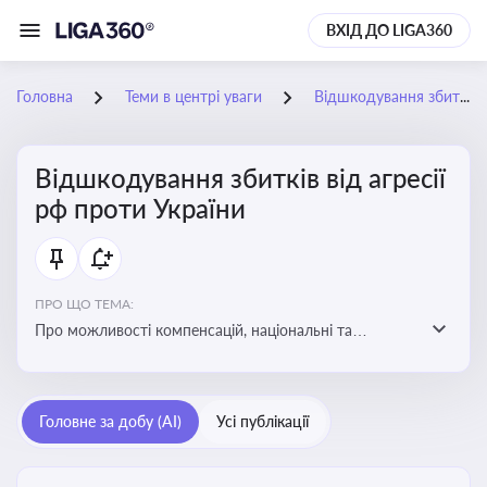
ВХІД ДО LIGA360
Головна
Теми в центрі уваги
Відшкодування збитків від агресії рф проти України
Відшкодування збитків від агресії
рф проти України
ПРО ЩО ТЕМА:
Про можливості компенсацій, національні та
міжнародні механізми відшкодування збитків,
завданих агресією росією проти України
Головне за добу (AI)
Усі публікації