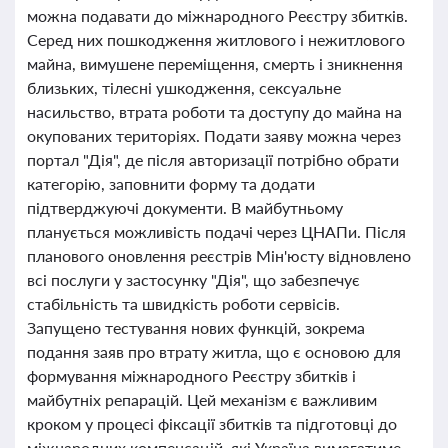
можна подавати до міжнародного Реєстру збитків.
Серед них пошкодження житлового і нежитлового
майна, вимушене переміщення, смерть і зникнення
близьких, тілесні ушкодження, сексуальне
насильство, втрата роботи та доступу до майна на
окупованих територіях. Подати заяву можна через
портал "Дія", де після авторизації потрібно обрати
категорію, заповнити форму та додати
підтверджуючі документи. В майбутньому
планується можливість подачі через ЦНАПи. Після
планового оновлення реєстрів Мін'юсту відновлено
всі послуги у застосунку "Дія", що забезпечує
стабільність та швидкість роботи сервісів.
Запущено тестування нових функцій, зокрема
подання заяв про втрату житла, що є основою для
формування міжнародного Реєстру збитків і
майбутніх репарацій. Цей механізм є важливим
кроком у процесі фіксації збитків та підготовці до
міжнародних компенсацій, які Україна вимагатиме