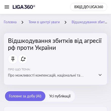
ВХІД ДО LIGA360
Головна
Теми в центрі уваги
Відшкодування збитків від агресії рф проти України
Відшкодування збитків від агресії
рф проти України
ПРО ЩО ТЕМА:
Про можливості компенсацій, національні та
міжнародні механізми відшкодування збитків,
завданих агресією росією проти України
Головне за добу (AI)
Усі публікації