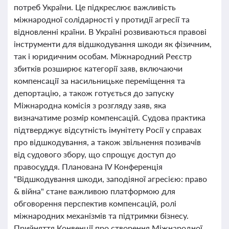
потреб України. Це підкреслює важливість
міжнародної солідарності у протидії агресії та
відновленні країни. В Україні розвиваються правові
інструменти для відшкодування шкоди як фізичним,
так і юридичним особам. Міжнародний Реєстр
збитків розширює категорії заяв, включаючи
компенсації за насильницьке переміщення та
депортацію, а також готується до запуску
Міжнародна комісія з розгляду заяв, яка
визначатиме розмір компенсацій. Судова практика
підтверджує відсутність імунітету Росії у справах
про відшкодування, а також звільнення позивачів
від судового збору, що спрощує доступ до
правосуддя. Планована IV Конференція
"Відшкодування шкоди, заподіяної агресією: право
& війна" стане важливою платформою для
обговорення перспектив компенсацій, ролі
міжнародних механізмів та підтримки бізнесу.
Прийняття Конвенції про створення Міжнародної