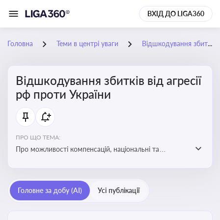
ВХІД ДО LIGA360
Головна
Теми в центрі уваги
Відшкодування збитків від агресії рф проти України
Відшкодування збитків від агресії
рф проти України
ПРО ЩО ТЕМА:
Про можливості компенсацій, національні та
міжнародні механізми відшкодування збитків,
завданих агресією росією проти України
Головне за добу (AI)
Усі публікації