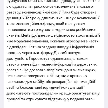
руйнування майна. Механізм відшкодування збитків
складається з трьох основних елементів: самого
реєстру, компенсаційної комісії, яка буде створена
до кінця 2027 року для визначення сум компенсацій,
та компенсаційного фонду, який планується
наповнювати за рахунок заморожених російських
активів. Цей підхід не лише фінансово важливий, а й
має моральне значення, оскільки агресор має нести
відповідальність за завдану шкоду. Цифровізація
процесу через платформу Дія забезпечує
доступність і простоту подання заяв, а також
автоматичне підтягування інформації з державних
реєстрів. Це дозволяє зберігати докази вже зараз,
не чекаючи завершення війни, що є критично
важливим для майбутніх репарацій. Інформаційні
сесії та безкоштовні юридичні консультації
допомагають постраждалим краще орієнтуватися у
процесі та отримувати підтримку у поданні заяв.