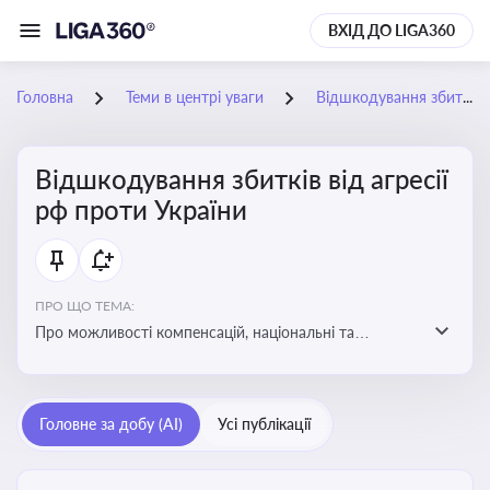
ВХІД ДО LIGA360
Головна
Теми в центрі уваги
Відшкодування збитків від агресії рф проти України
Відшкодування збитків від агресії
рф проти України
ПРО ЩО ТЕМА:
Про можливості компенсацій, національні та
міжнародні механізми відшкодування збитків,
завданих агресією росією проти України
Головне за добу (AI)
Усі публікації