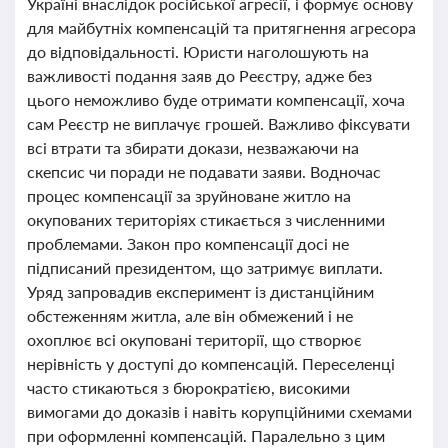
Україні внаслідок російської агресії, і формує основу
для майбутніх компенсацій та притягнення агресора
до відповідальності. Юристи наголошують на
важливості подання заяв до Реєстру, адже без
цього неможливо буде отримати компенсації, хоча
сам Реєстр не виплачує грошей. Важливо фіксувати
всі втрати та збирати докази, незважаючи на
скепсис чи поради не подавати заяви. Водночас
процес компенсації за зруйноване житло на
окупованих територіях стикається з численними
проблемами. Закон про компенсації досі не
підписаний президентом, що затримує виплати.
Уряд запровадив експеримент із дистанційним
обстеженням житла, але він обмежений і не
охоплює всі окуповані території, що створює
нерівність у доступі до компенсацій. Переселенці
часто стикаються з бюрократією, високими
вимогами до доказів і навіть корупційними схемами
при оформленні компенсацій. Паралельно з цим