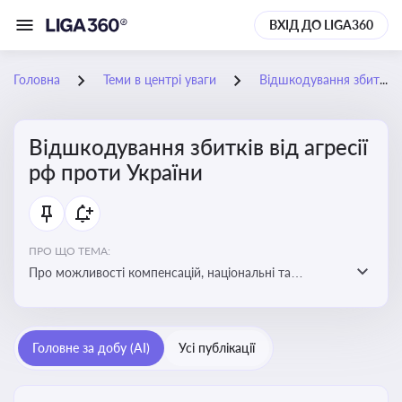
ВХІД ДО LIGA360
Головна
Теми в центрі уваги
Відшкодування збитків від агресії рф проти України
Відшкодування збитків від агресії
рф проти України
ПРО ЩО ТЕМА:
Про можливості компенсацій, національні та
міжнародні механізми відшкодування збитків,
завданих агресією росією проти України
Головне за добу (AI)
Усі публікації