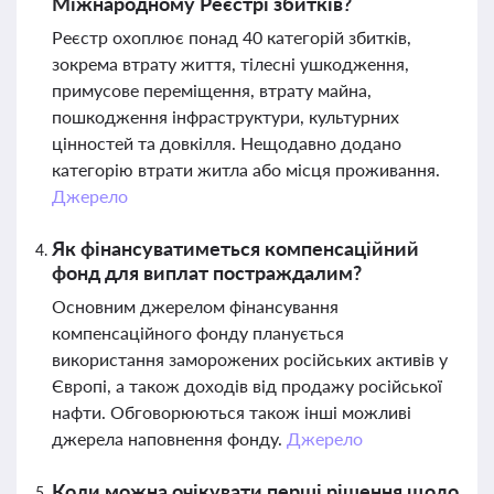
Міжнародному Реєстрі збитків?
Реєстр охоплює понад 40 категорій збитків,
зокрема втрату життя, тілесні ушкодження,
примусове переміщення, втрату майна,
пошкодження інфраструктури, культурних
цінностей та довкілля. Нещодавно додано
категорію втрати житла або місця проживання.
Джерело
Як фінансуватиметься компенсаційний
фонд для виплат постраждалим?
Основним джерелом фінансування
компенсаційного фонду планується
використання заморожених російських активів у
Європі, а також доходів від продажу російської
нафти. Обговорюються також інші можливі
джерела наповнення фонду.
Джерело
Коли можна очікувати перші рішення щодо