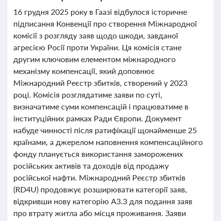
16 грудня 2025 року в Гаазі відбулося історичне
підписання Конвенції про створення Міжнародної
комісії з розгляду заяв щодо шкоди, завданої
агресією Росії проти України. Ця комісія стане
другим ключовим елементом міжнародного
механізму компенсації, який доповнює
Міжнародний Реєстр збитків, створений у 2023
році. Комісія розглядатиме заяви по суті,
визначатиме суми компенсацій і працюватиме в
інституційних рамках Ради Європи. Документ
набуде чинності після ратифікації щонайменше 25
країнами, а джерелом наповнення компенсаційного
фонду планується використання заморожених
російських активів та доходів від продажу
російської нафти. Міжнародний Реєстр збитків
(RD4U) продовжує розширювати категорії заяв,
відкривши нову категорію А3.3 для подання заяв
про втрату житла або місця проживання. Заяви