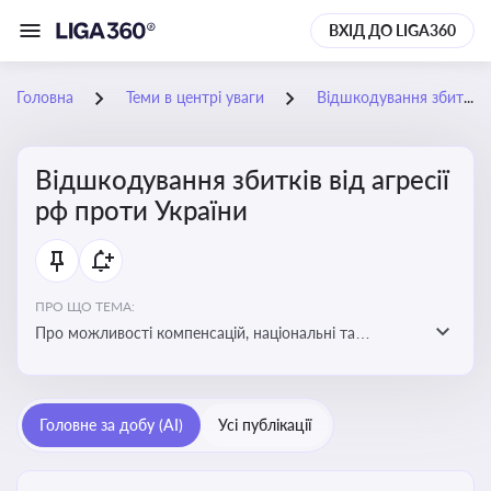
ВХІД ДО LIGA360
Головна
Теми в центрі уваги
Відшкодування збитків від агресії рф проти України
Відшкодування збитків від агресії
рф проти України
ПРО ЩО ТЕМА:
Про можливості компенсацій, національні та
міжнародні механізми відшкодування збитків,
завданих агресією росією проти України
Головне за добу (AI)
Усі публікації