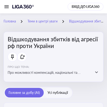
ВХІД ДО LIGA360
Головна
Теми в центрі уваги
Відшкодування збитків від агресії рф проти України
Відшкодування збитків від агресії
рф проти України
ПРО ЩО ТЕМА:
Про можливості компенсацій, національні та
міжнародні механізми відшкодування збитків,
завданих агресією росією проти України
Головне за добу (AI)
Усі публікації