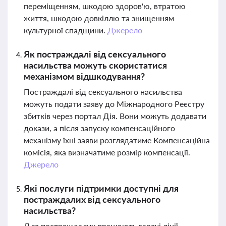
переміщенням, шкодою здоров'ю, втратою
життя, шкодою довкіллю та знищенням
культурної спадщини.
Джерело
Як постраждалі від сексуального
насильства можуть скористатися
механізмом відшкодування?
Постраждалі від сексуального насильства
можуть подати заяву до Міжнародного Реєстру
збитків через портал Дія. Вони можуть додавати
докази, а після запуску компенсаційного
механізму їхні заяви розглядатиме Компенсаційна
комісія, яка визначатиме розмір компенсації.
Джерело
Які послуги підтримки доступні для
постраждалих від сексуального
насильства?
Для постраждалих працюють гарячі лінії,