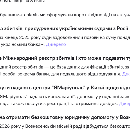
3 публікації за 6 січня
ібраних матеріалів ми сформували короткі відповіді на актуал
а збитків, присуджених українськими судами з Росії 
а кінець 2025 року суди задовольнили позови на суму понад
 українським банкам.
Джерело
 Міжнародний реєстр збитків і хто може подавати т
ний реєстр збитків — це база даних для фіксації збитків, з
 особи, зокрема банки, для подальшого відшкодування.
Дж
луги надають центри "ЯМаріуполь" у Києві щодо від
ЯМаріуполь" надають консультації, допомогу у поданні зая
ів, а також послуги з реєстрації та отримання довідок.
Дже
на отримати безкоштовну юридичну допомогу у Возн
 2026 року у Вознесенській міській раді відбудеться безко