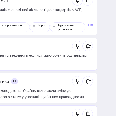
NACE
идів економічної діяльності до стандартів NACE,
о-енергетичний
Торгівля
Будівельна
+10
кс
діяльність
я та введення в експлуатацію об’єктів будівництва
итика
+1
конодавства України, включаючи зміни до
ового статусу учасників цивільних правовідносин