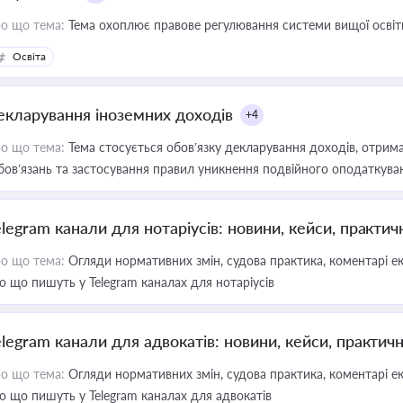
о що тема:
Тема охоплює правове регулювання системи вищої освіти, о
Освіта
екларування іноземних доходів
+4
о що тема:
Тема стосується обов’язку декларування доходів, отрим
бов’язань та застосування правил уникнення подвійного оподаткува
elegram канали для нотаріусів: новини, кейси, практич
о що тема:
Огляди нормативних змін, судова практика, коментарі екс
о що пишуть у Telegram каналах для нотаріусів
elegram канали для адвокатів: новини, кейси, практич
о що тема:
Огляди нормативних змін, судова практика, коментарі екс
о що пишуть у Telegram каналах для адвокатів