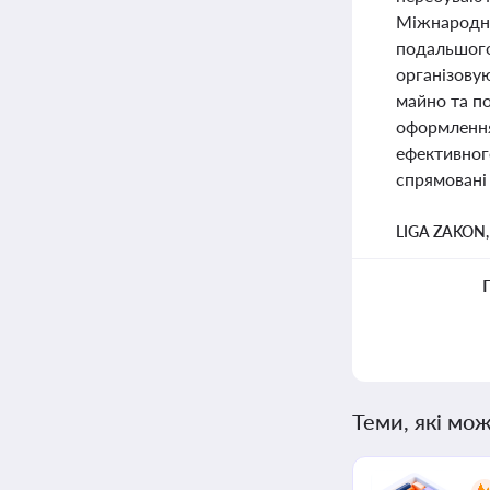
Міжнародног
подальшого 
організову
майно та по
оформлення
ефективног
спрямовані 
LIGA ZAKON
Теми, які мож