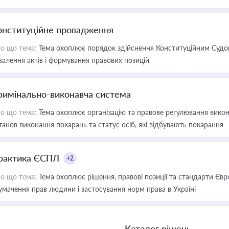
онституційне провадження
о що тема:
Тема охоплює порядок здійснення Конституційним Судом
валення актів і формування правових позицій
римінально-виконавча система
о що тема:
Тема охоплює організацію та правове регулювання викона
танов виконання покарань та статус осіб, які відбувають покарання
рактика ЄСПЛ
+2
о що тема:
Тема охоплює рішення, правові позиції та стандарти Євр
умачення прав людини і застосування норм права в Україні
Каталог рішень