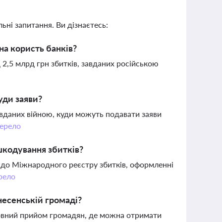
ьні запитання. Ви дізнаєтесь:
на користь банків?
 2,5 млрд грн збитків, завданих російською
уди заяви?
авданих війною, куди можуть подавати заяви
ерело
шкодування збитків?
в до Міжнародного реєстру збитків, оформленні
рело
есенській громаді?
штовний прийом громадян, де можна отримати