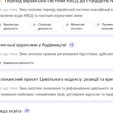
Перехід української системи КВЕД до стандартів 
о що тема:
Тема охоплює перехід української системи класифікації в
овлення кодів КВЕД та пов'язані нормативні зміни
Банківська
Страхова
Фінансові
Паливн
діяльність
діяльність
послуги
компле
емельні відносини у будівництві
+1
о що тема:
Тема охоплює правове регулювання підготовки, здійсненн
Будівельна діяльність
езонансний проєкт Цивільного кодексу: реакції та кр
о що тема:
Тема охоплює оновлення та реформування цивільного за
гулювання майнових і немайнових прав, договірних відносин та прав
ища освіта
+9