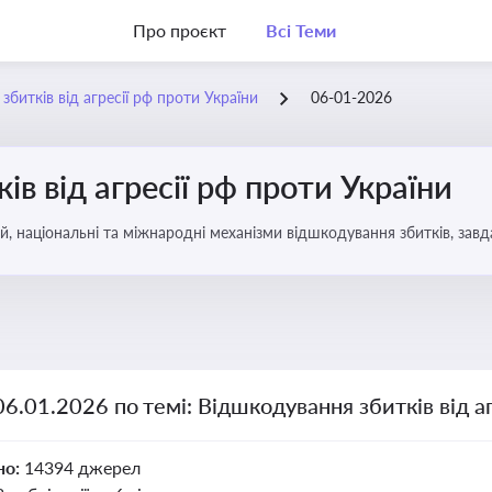
Про проєкт
Всі Теми
битків від агресії рф проти України
06-01-2026
в від агресії рф проти України
, національні та міжнародні механізми відшкодування збитків, завд
06.01.2026 по темі: Відшкодування збитків від а
но:
14394 джерел