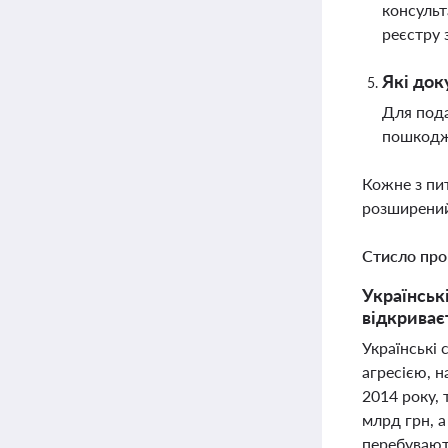
консульт
реєстру 
Які док
Для пода
пошкодже
Кожне з пи
розширений
Стисло про
Українські
відкриває
Українські 
агресією, н
2014 року, 
млрд грн, а
перебувают