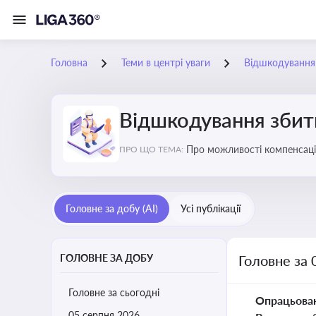
Головна
Теми в центрі уваги
Відшкодування з
Відшкодування збиткі
Про можливості компенсацій
ПРО ЩО ТЕМА:
Головне за добу (AI)
Усі публікації
ГОЛОВНЕ ЗА ДОБУ
Головне за 
Головне за сьогодні
Опрацьова
05 серпня 2026