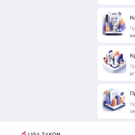
К
Пр
ух
К
Пр
ус
П
Пр
тл