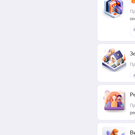
Пр
он
З
Пр
Р
Пр
ре
В