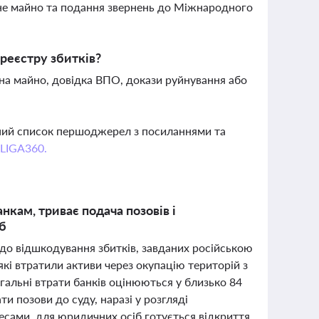
ене майно та подання звернень до Міжнародного
реєстру збитків?
 на майно, довідка ВПО, докази руйнування або
вний список першоджерел з посиланнями та
 LIGA360.
анкам, триває подача позовів і
іб
одо відшкодування збитків, завданих російською
 які втратили активи через окупацію територій з
агальні втрати банків оцінюються у близько 84
и позови до суду, наразі у розгляді
есами, для юридичних осіб готується відкриття