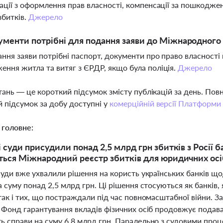
ації з оформлення прав власності, компенсації за пошкодж
збитків.
Джерело
ументи потрібні для подання заяви до Міжнародного 
ння заяви потрібні паспорт, документи про право власності
ння житла та витяг з ЄРДР, якщо була поліція.
Джерело
тань — це короткий підсумок змісту публікацій за день. По
 підсумок за добу доступні у
комерційній версії Платформи
 головне:
 суди присудили понад 2,5 млрд грн збитків з Росії б
ться Міжнародний реєстр збитків для юридичних ос
суди вже ухвалили рішення на користь українських банків щ
а суму понад 2,5 млрд грн. Ці рішення стосуються як банків,
так і тих, що постраждали під час повномасштабної війни. З
 Фонд гарантування вкладів фізичних осіб продовжує подават
ь справи на суму 6,8 млрд грн. Паралельно з судовими проц