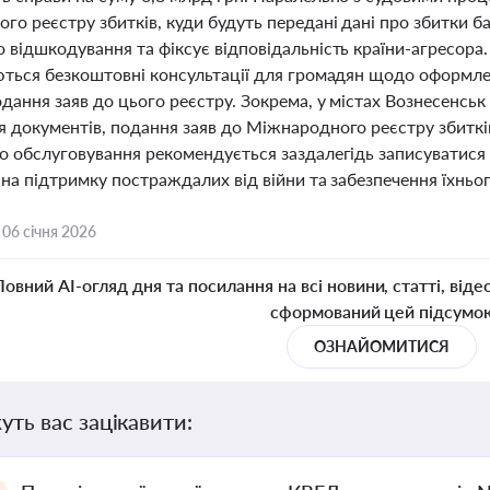
о реєстру збитків, куди будуть передані дані про збитки б
відшкодування та фіксує відповідальність країни-агресора. 
ються безкоштовні консультації для громадян щодо оформле
дання заяв до цього реєстру. Зокрема, у містах Вознесенськ
 документів, подання заяв до Міжнародного реєстру збитків
о обслуговування рекомендується заздалегідь записуватися 
на підтримку постраждалих від війни та забезпечення їхньог
,
06 січня 2026
Повний AI-огляд дня та посилання на всі новини, статті, віде
сформований цей підсумо
ОЗНАЙОМИТИСЯ
уть вас зацікавити: