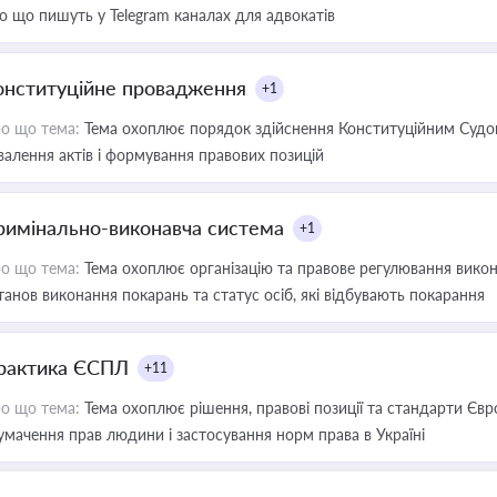
о що пишуть у Telegram каналах для адвокатів
онституційне провадження
+1
о що тема:
Тема охоплює порядок здійснення Конституційним Судом
валення актів і формування правових позицій
римінально-виконавча система
+1
о що тема:
Тема охоплює організацію та правове регулювання викона
танов виконання покарань та статус осіб, які відбувають покарання
рактика ЄСПЛ
+11
о що тема:
Тема охоплює рішення, правові позиції та стандарти Євр
умачення прав людини і застосування норм права в Україні