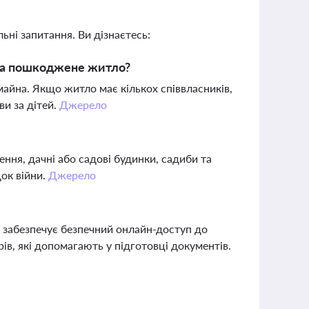
ьні запитання. Ви дізнаєтесь:
 за пошкоджене житло?
айна. Якщо житло має кількох співвласників,
и за дітей.
Джерело
ння, дачні або садові будинки, садиби та
ок війни.
Джерело
о забезпечує безпечний онлайн-доступ до
ів, які допомагають у підготовці документів.