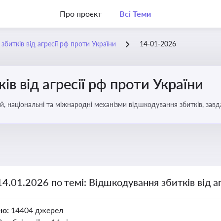
Про проєкт
Всі Теми
битків від агресії рф проти України
14-01-2026
в від агресії рф проти України
, національні та міжнародні механізми відшкодування збитків, завд
14.01.2026 по темі: Відшкодування збитків від а
но:
14404 джерел