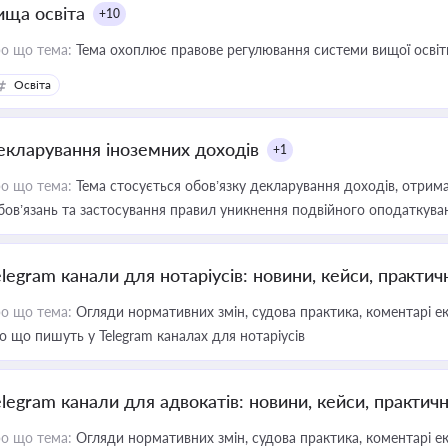
ища освіта
+10
о що тема:
Тема охоплює правове регулювання системи вищої освіти, о
Освіта
екларування іноземних доходів
+1
о що тема:
Тема стосується обов’язку декларування доходів, отрим
бов’язань та застосування правил уникнення подвійного оподаткува
elegram канали для нотаріусів: новини, кейси, практич
о що тема:
Огляди нормативних змін, судова практика, коментарі екс
о що пишуть у Telegram каналах для нотаріусів
elegram канали для адвокатів: новини, кейси, практич
о що тема:
Огляди нормативних змін, судова практика, коментарі екс