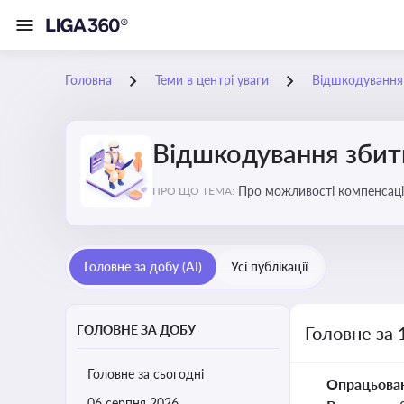
Головна
Теми в центрі уваги
Відшкодування з
Відшкодування збиткі
Про можливості компенсацій
ПРО ЩО ТЕМА:
Головне за добу (AI)
Усі публікації
ГОЛОВНЕ ЗА ДОБУ
Головне за 
Головне за сьогодні
Опрацьова
06 серпня 2026