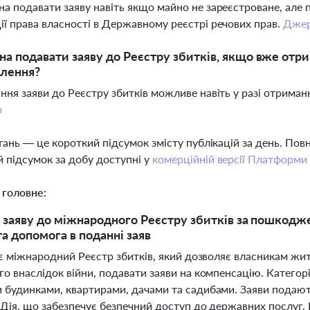
на подавати заяву навіть якщо майно не зареєстроване, але 
ії права власності в Державному реєстрі речових прав.
Дже
а подавати заяву до Реєстру збитків, якщо вже отр
влення?
ання заяви до Реєстру збитків можливе навіть у разі отрима
о
тань — це короткий підсумок змісту публікацій за день. По
 підсумок за добу доступні у
комерційній версії Платформи
 головне:
 заяву до міжнародного Реєстру збитків за пошкодж
та допомога в поданні заяв
діє міжнародний Реєстр збитків, який дозволяє власникам 
о внаслідок війни, подавати заяви на компенсацію. Категорі
 будинками, квартирами, дачами та садибами. Заяви подают
 Дія, що забезпечує безпечний доступ до державних послуг. 