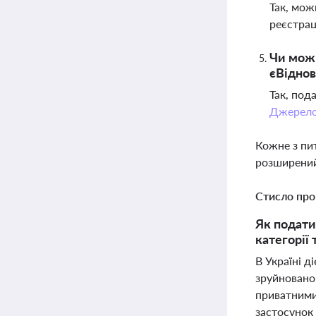
Так, мож
реєстрац
Чи можн
єВідно
Так, под
Джерел
Кожне з пи
розширений
Стисло про
Як подати
категорії 
В Україні 
зруйнованог
приватними
застосунок