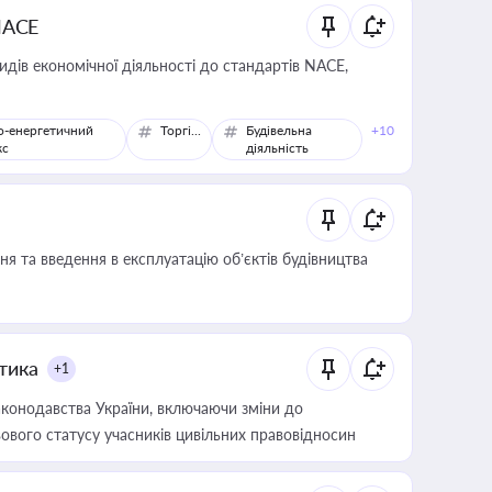
NACE
идів економічної діяльності до стандартів NACE,
о-енергетичний
Торгівля
Будівельна
+10
кс
діяльність
я та введення в експлуатацію об’єктів будівництва
итика
+1
конодавства України, включаючи зміни до
ового статусу учасників цивільних правовідносин