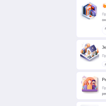
Пр
он
З
Пр
Р
Пр
ре