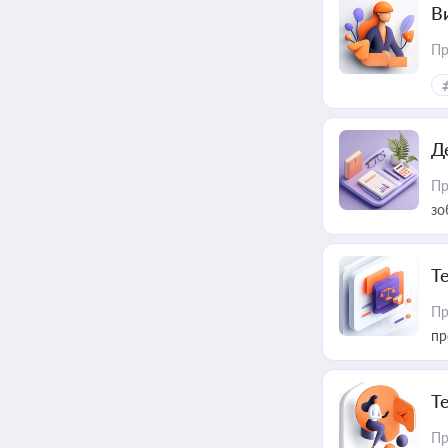
В
Пр
Д
Пр
зо
T
Пр
пр
T
Пр