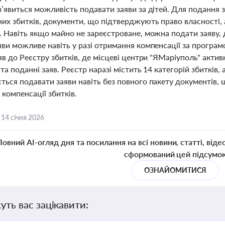
з’явиться можливість подавати заяви за дітей. Для подання 
них збитків, документи, що підтверджують право власності, 
. Навіть якщо майно не зареєстроване, можна подати заяву,
яви можливе навіть у разі отримання компенсації за програ
яв до Реєстру збитків, де місцеві центри "ЯМаріуполь" акт
та поданні заяв. Реєстр наразі містить 14 категорій збитків, 
ться подавати заяви навіть без повного пакету документів
 компенсації збитків.
,
14 січня 2026
Повний AI-огляд дня та посилання на всі новини, статті, віде
сформований цей підсумо
ОЗНАЙОМИТИСЯ
уть вас зацікавити: