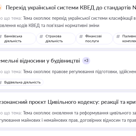
Перехід української системи КВЕД до стандартів 
о що тема:
Тема охоплює перехід української системи класифікації в
овлення кодів КВЕД та пов'язані нормативні зміни
Банківська
Страхова
Фінансові
Паливн
діяльність
діяльність
послуги
компле
емельні відносини у будівництві
+3
о що тема:
Тема охоплює правове регулювання підготовки, здійсненн
Будівельна діяльність
езонансний проєкт Цивільного кодексу: реакції та кр
о що тема:
Тема охоплює оновлення та реформування цивільного за
гулювання майнових і немайнових прав, договірних відносин та прав