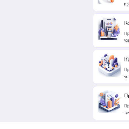
пр
К
Пр
ух
К
Пр
ус
П
Пр
тл