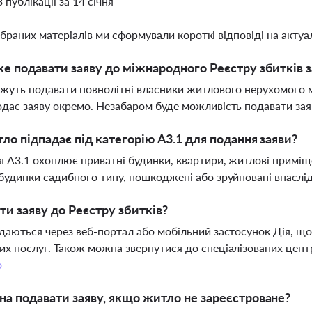
3 публікації за 14 січня
ібраних матеріалів ми сформували короткі відповіді на актуал
е подавати заяву до міжнародного Реєстру збитків
жуть подавати повнолітні власники житлового нерухомого м
дає заяву окремо. Незабаром буде можливість подавати заяв
ло підпадає під категорію А3.1 для подання заяви?
я А3.1 охоплює приватні будинки, квартири, житлові приміще
будинки садибного типу, пошкоджені або зруйновані внаслід
ти заяву до Реєстру збитків?
даються через веб-портал або мобільний застосунок Дія, щ
х послуг. Також можна звернутися до спеціалізованих центр
о
а подавати заяву, якщо житло не зареєстроване?