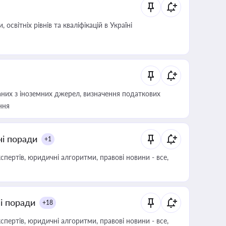
світніх рівнів та кваліфікацій в Україні
аних з іноземних джерел, визначення податкових
ння
ні поради
+1
пертів, юридичні алгоритми, правові новини - все,
ні поради
+18
пертів, юридичні алгоритми, правові новини - все,