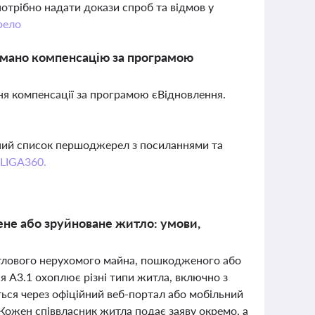
потрібно надати докази спроб та відмов у
рело
имано компенсацію за програмою
ння компенсації за програмою єВідновлення.
вний список першоджерел з посиланнями та
 LIGA360.
ене або зруйноване житло: умови,
житлового нерухомого майна, пошкодженого або
я А3.1 охоплює різні типи житла, включно з
ься через офіційний веб-портал або мобільний
Кожен співвласник житла подає заяву окремо, а