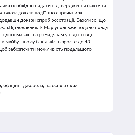
заяви необхідно надати підтвердження факту та
а також докази події, що спричинила
 додавши докази спроб реєстрації. Важливо, що
мою єВідновлення. У Маріуполі вже подано понад
ивно допомагають громадянам у підготовці
а в майбутньому їх кількість зросте до 43.
, щоб забезпечити можливість подальшого
о, офіційні джерела, на основі яких
к